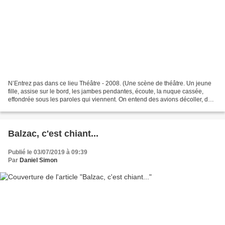
N’Entrez pas dans ce lieu Théâtre - 2008. (Une scène de théâtre. Un jeune
fille, assise sur le bord, les jambes pendantes, écoute, la nuque cassée,
effondrée sous les paroles qui viennent. On entend des avions décoller, des
trains passer et s’éloigner,...
Balzac, c'est chiant...
Publié le 03/07/2019 à 09:39
Par
Daniel Simon