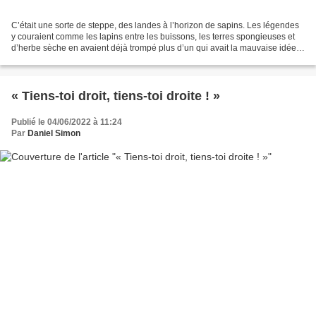
C’était une sorte de steppe, des landes à l’horizon de sapins. Les légendes
y couraient comme les lapins entre les buissons, les terres spongieuses et
d’herbe sèche en avaient déjà trompé plus d’un qui avait la mauvaise idée
de s’aventurer hors des sentiers...
« Tiens-toi droit, tiens-toi droite ! »
Publié le 04/06/2022 à 11:24
Par
Daniel Simon