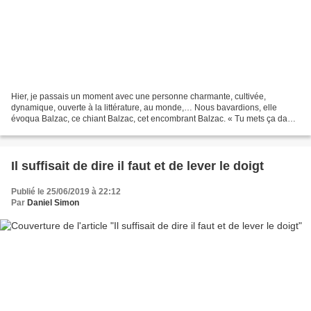
Hier, je passais un moment avec une personne charmante, cultivée,
dynamique, ouverte à la littérature, au monde,… Nous bavardions, elle
évoqua Balzac, ce chiant Balzac, cet encombrant Balzac. « Tu mets ça dans
la littérature, Balzac? » Elle parlait de...
Il suffisait de dire il faut et de lever le doigt
Publié le 25/06/2019 à 22:12
Par
Daniel Simon