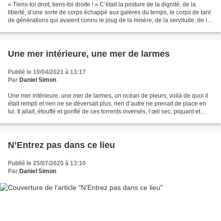
« Tiens-toi droit, tiens-toi droite ! » C’était la posture de la dignité, de la
liberté, d’une sorte de corps échappé aux galères du temps, le corps de tant
de générations qui avaient connu le joug de la misère, de la servitude, de la
maladie et des humiliations,...
Une mer intérieure, une mer de larmes
Publié le 10/04/2021 à 13:17
Par
Daniel Simon
Une mer intérieure, une mer de larmes, un océan de pleurs, voilà de quoi il
était rempli et rien ne se déversait plus, rien d’autre ne prenait de place en
lui. Il allait, étouffé et gonflé de ces torrents inversés, l’œil sec, piquant et
brûlant. Des vagues...
N’Entrez pas dans ce lieu
Publié le 25/07/2020 à 13:10
Par
Daniel Simon