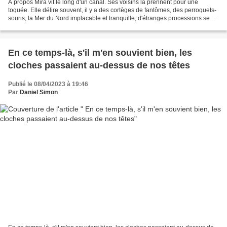
À propos Mira vit le long d'un canal. Ses voisins la prennent pour une
toquée. Elle délire souvent, il y a des cortèges de fantômes, des perroquets-
souris, la Mer du Nord implacable et tranquille, d'étranges processions se
déroulent, des êtres disparus...
En ce temps-là, s'il m'en souvient bien, les
cloches passaient au-dessus de nos têtes
Publié le 08/04/2023 à 19:46
Par
Daniel Simon