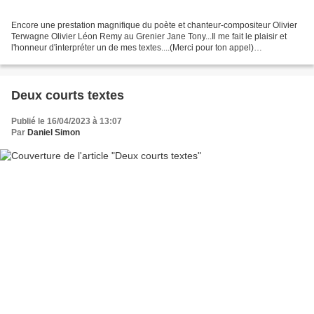
Encore une prestation magnifique du poète et chanteur-compositeur Olivier
Terwagne Olivier Léon Remy au Grenier Jane Tony...Il me fait le plaisir et
l'honneur d'interpréter un de mes textes....(Merci pour ton appel)
https://www.olivierterwagne.be/fr/
Deux courts textes
Publié le 16/04/2023 à 13:07
Par
Daniel Simon