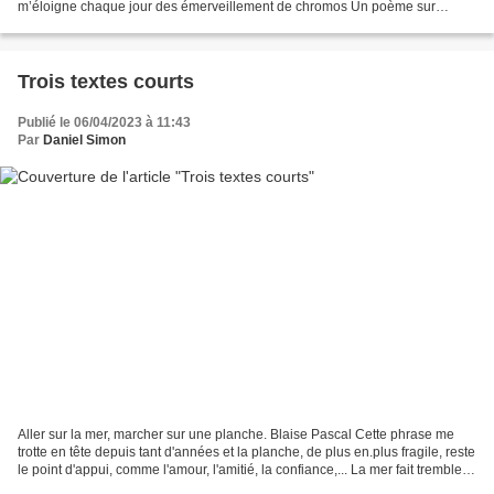
m’éloigne chaque jour des émerveillement de chromos Un poème sur
personne qui ne serait pas moi dans cette...
Trois textes courts
Publié le 06/04/2023 à 11:43
Par
Daniel Simon
Aller sur la mer, marcher sur une planche. Blaise Pascal Cette phrase me
trotte en tête depuis tant d'années et la planche, de plus en.plus fragile, reste
le point d'appui, comme l'amour, l'amitié, la confiance,... La mer fait trembler
de plus en plus...