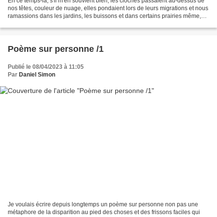
En ce temps-là, s'il m'en souvient bien, les cloches passaient au-dessus de
nos têtes, couleur de nuage, elles pondaient lors de leurs migrations et nous
ramassions dans les jardins, les buissons et dans certains prairies même,
ces oeufs qu'elles larguaient...
Poème sur personne /1
Publié le 08/04/2023 à 11:05
Par
Daniel Simon
Je voulais écrire depuis longtemps un poème sur personne non pas une
métaphore de la disparition au pied des choses et des frissons faciles qui