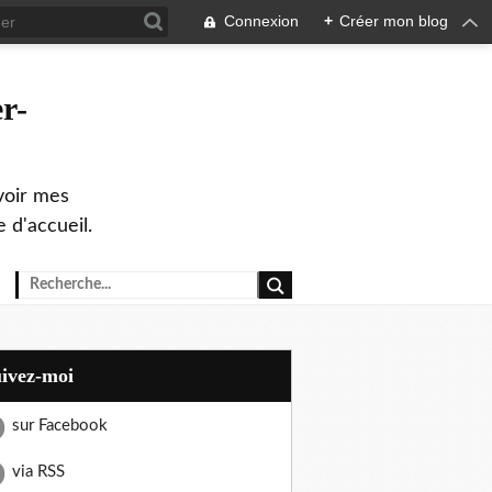
Connexion
+
Créer mon blog
r-
evoir mes
 d'accueil.
uivez-moi
sur Facebook
via RSS