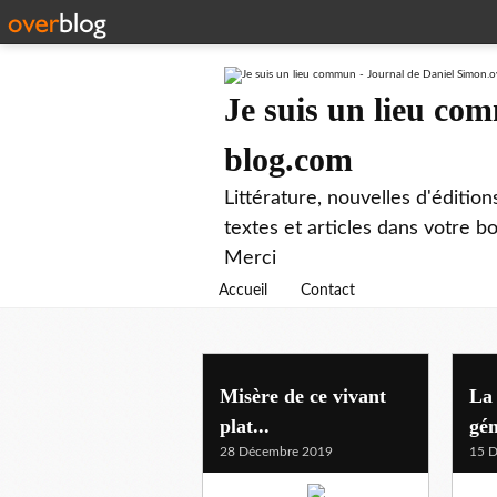
Je suis un lieu co
blog.com
Littérature, nouvelles d'éditio
textes et articles dans votre 
Merci
Accueil
Contact
Misère de ce vivant
La 
plat...
gén
28 Décembre 2019
15 