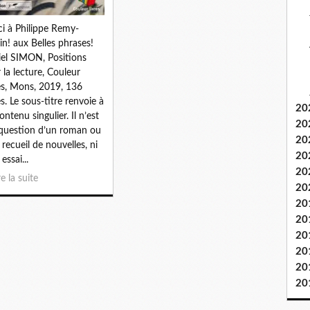
i à Philippe Remy-
in! aux Belles phrases!
el SIMON, Positions
 la lecture, Couleur
es, Mons, 2019, 136
s. Le sous-titre renvoie à
20
ontenu singulier. Il n’est
20
question d’un roman ou
20
 recueil de nouvelles, ni
20
essai...
20
re la suite
20
20
20
20
20
20
20