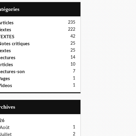
Catégories
235
rticles
222
extes
42
TEXTES
25
otes critiques
25
extes
14
ectures
10
rticles
7
ectures-son
1
Pages
1
ideos
Archives
26
1
Août
2
Juillet