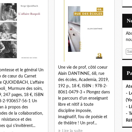
Abo
nou
E
m
a
Une vie de prof, côté coeur
omtesse et le général Un
i
P
Alain DANTINNE, 68, rue
 de cœur du Carnet
l
des écoles, Academia, 2019,
e QUOIDBACH, L’affaire
192 p., 18 €, ISBN : 978-2-
Ate
oli¸ Murmure des soirs,
8061-0479-3 « Plongez dans
- L
, 247 pages, 18 €, ISBN
le parcours d’un enseignant
(Yo
8-2-930657-56-1 Un
libre et rétif à toute
- L
n à propos des
discipline imposée,
odes de la collaboration,
- T
imaginatif, fou de poésie et
a résistance et des
Ré
de théâtre ! Un prof...
es qui s’invitèrent...
Lire la suite