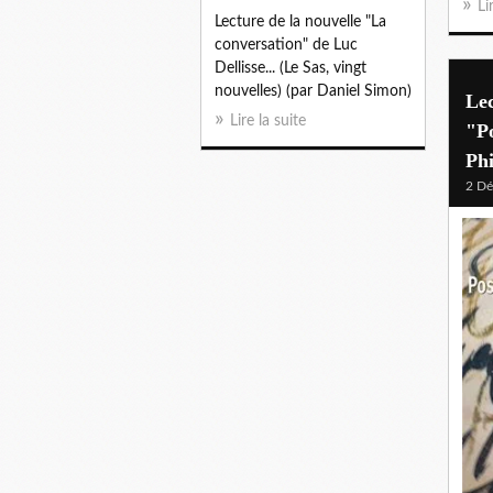
Li
Lecture de la nouvelle "La
conversation" de Luc
Dellisse... (Le Sas, vingt
nouvelles) (par Daniel Simon)
Lec
Lire la suite
"Po
Ph
2 D