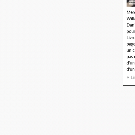
Merc
Wilk
Dani
pour
Livr
page
un c
pas 
d’un
d’un 
Li