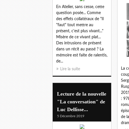
En Atelier, sans cesse, cette
question posée... Comme
des effets collatéraux de "Il
"faut" tout mettre au
présent, c'est plus vivant..."
Misère de ce vivant plat...
Des intrusions de présent
dans un récit au passé ? La
mémoire est faite de ralentis,
de...
La c
Lire la suite
coup
Serg
Rusp
2019
Lecture de la nouvelle
: 97
"La conversation" de
roma
Luc Dellisse...
épis
5 Décembre 2019
de l
dram