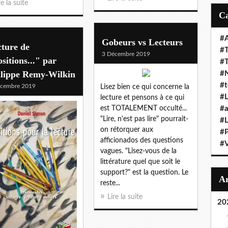
re la suite
#A
Gobeurs vs Lecteurs
ture de
#T
3 Décembre 2019
sitions..." par
#
ilippe Remy-Wilkin
#N
#t
écembre 2019
Lisez bien ce qui concerne la
#L
lecture et pensons à ce qui
est TOTALEMENT occulté...
#a
"Lire, n'est pas lire" pourrait-
#L
on rétorquer aux
#
afficionados des questions
#V
vagues. "Lisez-vous de la
littérature quel que soit le
support?" est la question. Le
reste...
Lire la suite
20