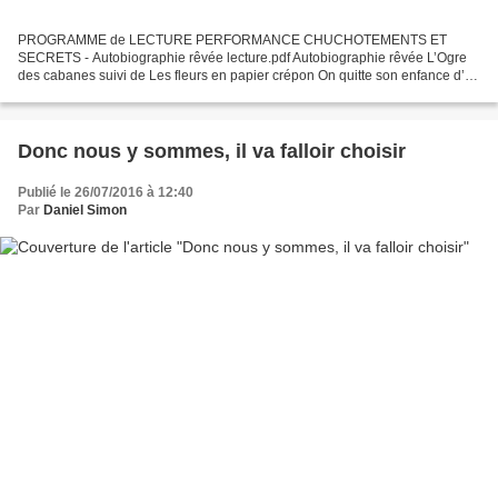
PROGRAMME de LECTURE PERFORMANCE CHUCHOTEMENTS ET
SECRETS - Autobiographie rêvée lecture.pdf Autobiographie rêvée L’Ogre
des cabanes suivi de Les fleurs en papier crépon On quitte son enfance d’un
coup, comme ça, sans crier gare. On n’est plus éternel,...
Donc nous y sommes, il va falloir choisir
Publié le 26/07/2016 à 12:40
Par
Daniel Simon