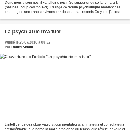
Donc nous y sommes, il va falloir choisir. Se supporter ou se faire hara-kiri
(pas beaucoup ces mois-ci). Etrange ce terrain psychiatrique révélant des
pathologies anciennes ravivées par des traumas récents Ca y est, j'ai tout
dit. Et avec ça on fait...
La psychiatrie m'a tuer
Publié le 25/07/2016 à 08:32
Par
Daniel Simon
L'intelligence des observateurs, commentateurs, animateurs et consolateurs
est indéniable, elle perce la molle ambiance du temps, elle révèle, dévoile et