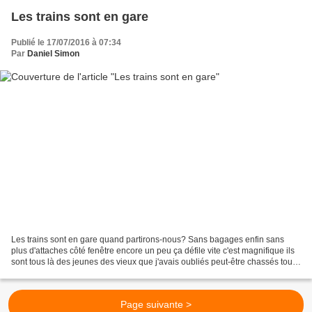
Les trains sont en gare
Publié le 17/07/2016 à 07:34
Par
Daniel Simon
Les trains sont en gare quand partirons-nous? Sans bagages enfin sans
plus d'attaches côté fenêtre encore un peu ça défile vite c'est magnifique ils
sont tous là des jeunes des vieux que j'avais oubliés peut-être chassés tout
au fond du jardin les ronces...
Page suivante >