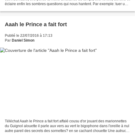
éclaire enfin les sombres questions qui nous hantent. Par exemple: tuer un
éléphant au fusil gros...
Aaah le Prince a fait fort
Publié le 22/07/2016 à 17:13
Par
Daniel Simon
Téléchat Aaah le Prince a fait fort affalé cousu d'or jouant des marionnettes
du Guignol alouette il parle aux vers au vert le bigophone dans l'oreille à nul
autre pareil des secrets des sornettes? en se cachant chouette Une autruche