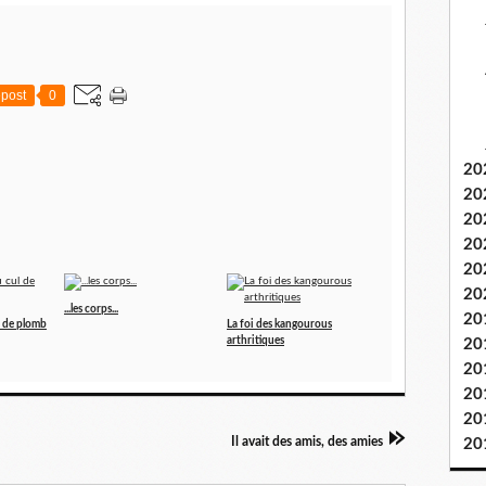
post
0
20
20
20
20
20
20
...les corps...
20
l de plomb
La foi des kangourous
arthritiques
20
20
20
20
Il avait des amis, des amies
20