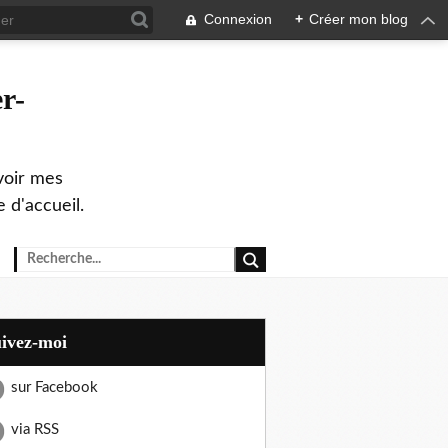
Connexion
+
Créer mon blog
r-
evoir mes
 d'accueil.
uivez-moi
sur Facebook
via RSS