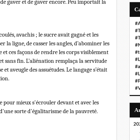
t de gaver et de gaver encore. Peu
importait
la
#A
#T
coulés, avachis ; le sucre avait gagné et les
#
er la ligne, de casser les angles, d’abominer les
#N
ide et ces façons de rendre les corps visiblement
#t
#L
t sans fin. L’aliénation remplaça la servitude
#a
sse et aveugle des assuétudes. Le langage s’était
#L
ion.
#
#V
me pour mieux s'écrouler devant et avec les
 d'une sorte d'égalitarisme de la pauvreté.
20