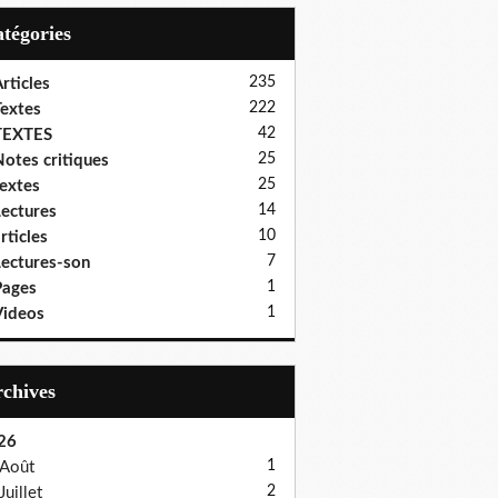
Catégories
235
rticles
222
extes
42
TEXTES
25
otes critiques
25
extes
14
ectures
10
rticles
7
ectures-son
1
Pages
1
ideos
Archives
26
1
Août
2
Juillet