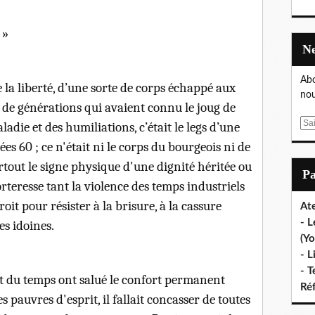
 »
Abo
de la liberté, d’une sorte de corps échappé aux
nou
t de générations qui avaient connu le joug de
E
aladie et des humiliations, c’était le legs d’une
m
s 60 ; ce n'était ni le corps du bourgeois ni de
a
artout le signe physique d'une dignité héritée ou
i
P
l
rteresse tant la violence des temps industriels
roit pour résister à la brisure, à la cassure
Ate
- L
es idoines.
(Yo
- L
- T
t du temps ont salué le confort permanent
Ré
pauvres d'esprit, il fallait concasser de toutes