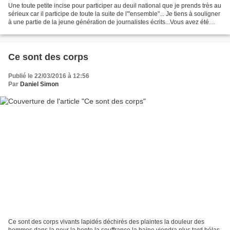
Une toute petite incise pour participer au deuil national que je prends très au
sérieux car il participe de toute la suite de l'"ensemble"... Je tiens à souligner
à une partie de la jeune génération de journalistes écrits...Vous avez été
médiocres, messieurs,...
Ce sont des corps
Publié le 22/03/2016 à 12:56
Par
Daniel Simon
Ce sont des corps vivants lapidés déchirés des plaintes la douleur des
hommes dans la peur la honte la souffrance la haine viendra plus tard hélas