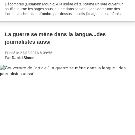
Décombres (Elisabeth Mounic) A la lisière c'était calme un livre ouvert un
souffle tourne les pages sous la lune dans ses ablutions de brume des
lucioles nichent dans l'ombre par-dessus les toits j'imagine des enfants
dormir sous les tuiles fraiches une...
La guerre se mène dans la langue...des
journalistes aussi
Publié le 23/03/2016 à 09:56
Par
Daniel Simon