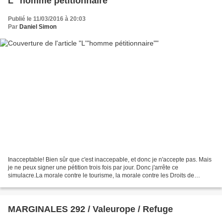
L'"homme pétitionnaire"
Publié le 11/03/2016 à 20:03
Par
Daniel Simon
Inacceptable! Bien sûr que c'est inaccepable, et donc je n'accepte pas. Mais
je ne peux signer une pétition trois fois par jour. Donc j'arrête ce
simulacre.La morale contre le tourisme, la morale contre les Droits de
l'homme assortis de contrats commerciaux,...
MARGINALES 292 / Valeurope / Refuge