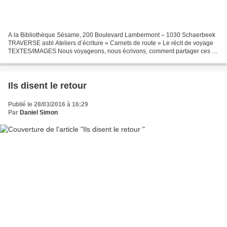
A la Bibliothèque Sésame, 200 Boulevard Lambermont – 1030 Schaerbeek
TRAVERSE asbl Ateliers d’écriture « Carnets de route » Le récit de voyage
TEXTES/IMAGES Nous voyageons, nous écrivons, comment partager ces «
choses vues » ? Cet Atelier d'écriture explorera...
Ils disent le retour
Publié le 28/03/2016 à 16:29
Par
Daniel Simon