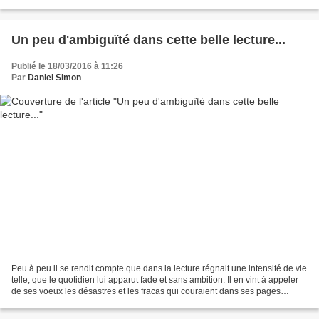
l'étape est déjà là visible du début...
Un peu d'ambiguïté dans cette belle lecture...
Publié le 18/03/2016 à 11:26
Par
Daniel Simon
Peu à peu il se rendit compte que dans la lecture régnait une intensité de vie
telle, que le quotidien lui apparut fade et sans ambition. Il en vint à appeler
de ses voeux les désastres et les fracas qui couraient dans ses pages
vénérées. Il en vint à...