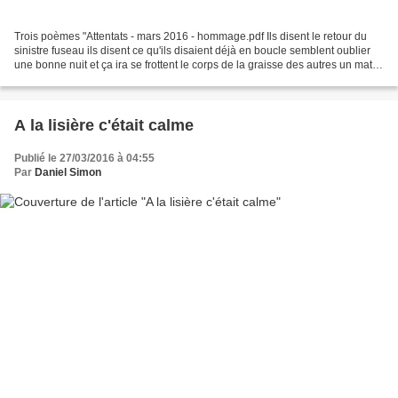
Trois poèmes "Attentats - mars 2016 - hommage.pdf Ils disent le retour du
sinistre fuseau ils disent ce qu'ils disaient déjà en boucle semblent oublier
une bonne nuit et ça ira se frottent le corps de la graisse des autres un matin
disent ça y est le...
A la lisière c'était calme
Publié le 27/03/2016 à 04:55
Par
Daniel Simon