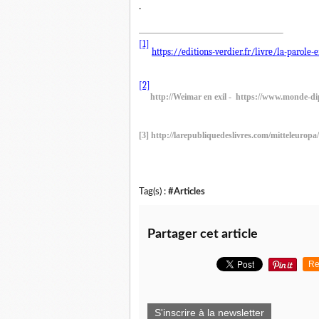
.
[1]
https://editions-verdier.fr/livre/la-parole-
[2]
http://Weimar en exil - https://www.monde-
[3] http://larepubliquedeslivres.com/mitteleuropa/
Tag(s) :
#Articles
Partager cet article
Re
S'inscrire à la newsletter