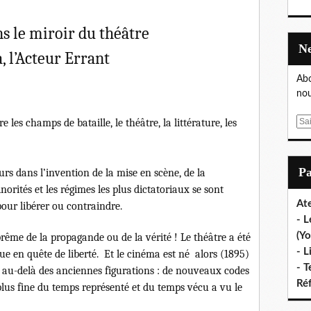
s le miroir du théâtre
, l’Acteur Errant
Abo
nou
 les champs de bataille, le théâtre, la littérature, les
E
m
a
i
P
urs dans l’invention de la mise en scène, de la
l
norités et les régimes les plus dictatoriaux se sont
Ate
our libérer ou contraindre.
- L
(Yo
rême de la propagande ou de la vérité ! Le théâtre a été
- L
ue en quête de liberté. Et le cinéma est né alors (1895)
- T
nt au-delà des anciennes figurations : de nouveaux codes
Ré
plus fine du temps représenté et du temps vécu a vu le