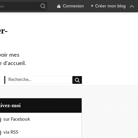
Connexion
+
Créer mon blog
r-
evoir mes
 d'accueil.
uivez-moi
sur Facebook
via RSS