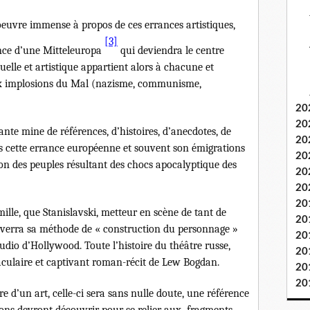
euvre immense à propos de ces errances artistiques,
[3]
ience d’une Mitteleuropa
qui deviendra le centre
uelle et artistique appartient alors à chacune et
ux implosions du Mal (nazisme, communisme,
20
20
te mine de références, d’histoires, d’anecdotes, de
20
s cette errance européenne et souvent son émigrations
20
on des peuples résultant des chocs apocalyptique des
20
20
20
mille, que Stanislavski, metteur en scène de tant de
20
 verra sa méthode de « construction du personnage »
20
udio d’Hollywood. Toute l’histoire du théâtre russe,
20
taculaire et captivant roman-récit de Lew Bogdan.
20
20
e d’un art, celle-ci sera sans nulle doute, une référence
tions devront découvrir pour se relier aux fragments