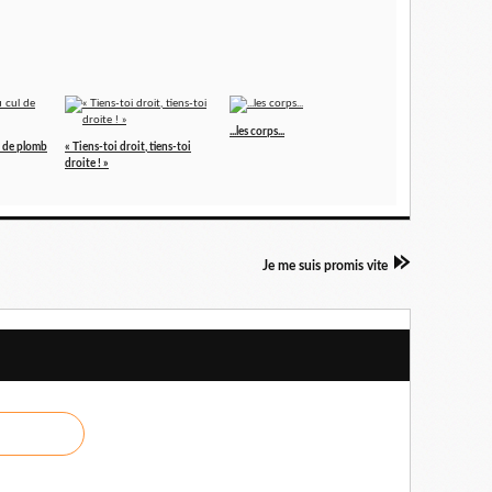
...les corps...
l de plomb
« Tiens-toi droit, tiens-toi
droite ! »
Je me suis promis vite