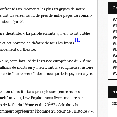
t confronté aux moments les plus tragiques de notre
ait traverser au fil de près de mille pages du roman-
#A
 siècle égaré".
#T
#
théâtrale, « La parole errante », il en avait publié
#N
[1]
e et cet homme de théâtre de tous les fronts
#t
 fondement du théâtre.
#L
#a
que, cette fatalité de l’errance européenne du 20ème
#L
millions de morts en y inscrivant la vertigineuse histoire
#
sur cette "autre scène" dont nous parle la psychanalyse,
#V
ction d’Institutions prestigieuses (entre autres, le
Jack Lang,…), Lew Bogdan nous livre une terrible
ème
20
els de la fin du 19ème et du 20
siècle dans la
Comment représenter l’homme au cœur de l’Histoire ? ».