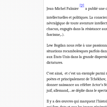
[2]
Jean-Michel Palmier
a publié une o
intellectuelles et politiques. La consc
névralgique de toute aventure intellect
chacun, engagés dans la résistance a
fascisme,..).
Lew Bogdan nous relie à une passionnan
situations rocambolesques parfois dan
aux États-Unis dans la grande dispersi
dictatures.
C’est ainsi, et c’est un exemple parmi 
poètes et principalement de Tchékhov,
donner naissance au célèbre Actor’s St
juif, allemand,…se déplie dans le spec
Il y a des œuvres qui marquent l’histoir
qui fera date et que les jeunes généra