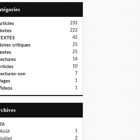
Catégories
235
rticles
222
extes
42
TEXTES
25
otes critiques
25
extes
14
ectures
10
rticles
7
ectures-son
1
Pages
1
ideos
Archives
26
1
Août
2
Juillet