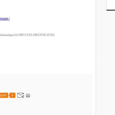
errante/
diplomatique.fr/1987/12/FLORENNE/47451
post
0