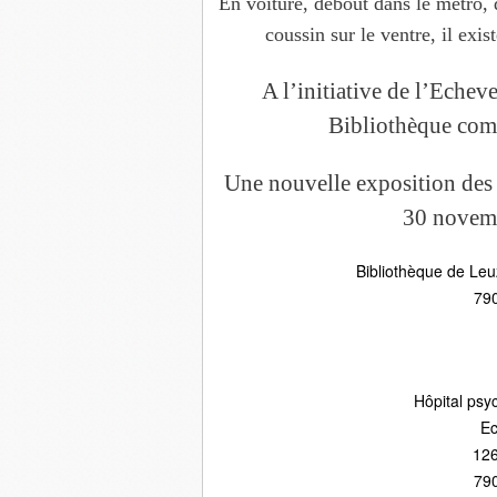
En voiture, debout dans le métro, d
coussin sur le ventre, il exis
A l’initiative de l’Echev
Bibliothèque co
Une nouvelle exposition des
30 novem
Bibliothèque de Leu
79
Hôpital psy
Ec
126
79