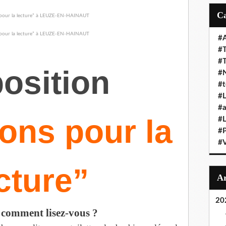
#A
#T
#
osition
#N
#t
#L
#a
ions pour la
#L
#
#V
cture”
20
 comment lisez-vous ?