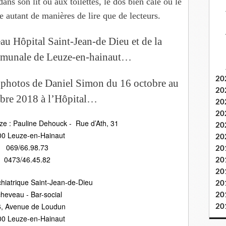
ans son lit ou aux toilettes, le dos bien calé ou le
te autant de manières de lire que de lecteurs.
eau
Hôpital
Saint-Jean-de Dieu et de la
mmunale de Leuze-en-hainaut…
20
 photos de Daniel Simon du 16 octobre au
20
bre 2018 à l’Hôpital…
20
20
ze : Pauline Dehouck - Rue d’Ath, 31
20
00 Leuze-en-Hainaut
20
069/66.98.73
20
0473/46.45.82
20
20
chiatrique Saint-Jean-de-Dieu
20
heveau - Bar-social
20
, Avenue de Loudun
20
00 Leuze-en-Hainaut