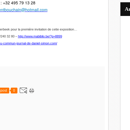
 : +32 495 79 13 28
entbouchain@hotmail.com
rbeek pour la première invitation de cette exposition…
/240 32 80 –
http://www.mabiblio.be/?p=8899
lieu-commun-journal-de-daniel-simon.com/
post
0