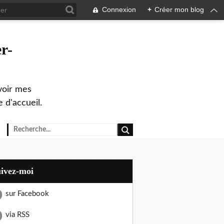
Connexion
+
Créer mon blog
r-
evoir mes
 d'accueil.
uivez-moi
sur Facebook
via RSS