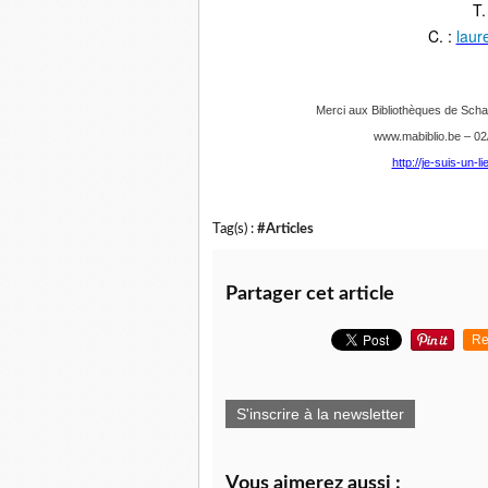
T.
C. :
laur
Merci aux Bibliothèques de Schae
www.mabiblio.be – 02
http://je-suis-un-
Tag(s) :
#Articles
Partager cet article
Re
S'inscrire à la newsletter
Vous aimerez aussi :