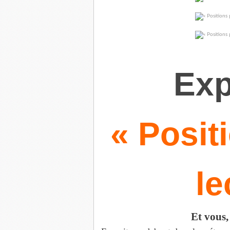
Exp
« Posit
le
Et vous,