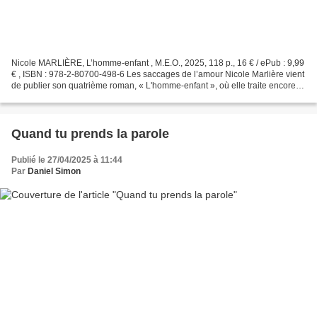
Nicole MARLIÈRE, L’homme-enfant , M.E.O., 2025, 118 p., 16 € / ePub : 9,99
€ , ISBN : 978-2-80700-498-6 Les saccages de l’amour Nicole Marlière vient
de publier son quatrième roman, « L'homme-enfant », où elle traite encore,
de façon aiguë et libre, des...
Quand tu prends la parole
Publié le 27/04/2025 à 11:44
Par
Daniel Simon