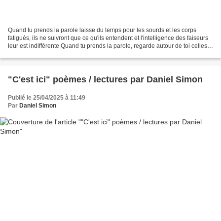
Quand tu prends la parole laisse du temps pour les sourds et les corps
fatigués, ils ne suivront que ce qu'ils entendent et l'intelligence des faiseurs
leur est indifférente Quand tu prends la parole, regarde autour de toi celles
et ceux dont les yeux...
"C'est ici" poèmes / lectures par Daniel Simon
Publié le 25/04/2025 à 11:49
Par
Daniel Simon