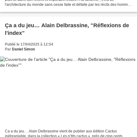
l'architecture du monde sans cesse faite et défaite par les récits des hommes
qu’il est question…Reconstruits...
Ça a du jeu… Alain Delbrassine, "Réflexions de
l'index"
Publié le 17/04/2025 à 12:54
Par
Daniel Simon
Ca a du jeu… Alain Delbrassine vient de publier aux édition Cactus
inébranlable, dans la collection « Les p’tits cactus », près de cinq cents