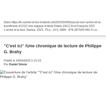
Dans https://le-carnet-et-les-instants.net/2025/04/30/zaccai-ost-l-arche-et-la-
tour/#more-81315 Une logique d’idiots Edwin ZACCAI et François OST,
L’arche et la tour, Samsa, 2025, 70 p., 14 €, ISBN : 978-287593-492-5 La
pièce de théâtre, L’arche et la...
"C'est ici" /Une chronique de lecture de Philippe
G. Brahy
Publié le 29/04/2025 à 15:23
Par
Daniel Simon