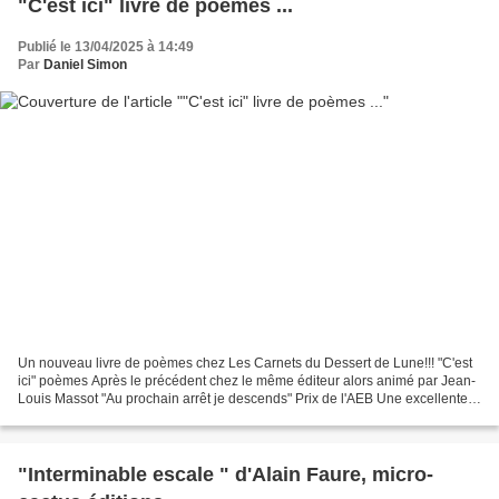
"C'est ici" livre de poèmes ...
Publié le 13/04/2025 à 14:49
Par
Daniel Simon
Un nouveau livre de poèmes chez Les Carnets du Dessert de Lune!!! "C'est
ici" poèmes Après le précédent chez le même éditeur alors animé par Jean-
Louis Massot "Au prochain arrêt je descends" Prix de l'AEB Une excellente
nouvelle pour moi et j'espère,...
"Interminable escale " d'Alain Faure, micro-