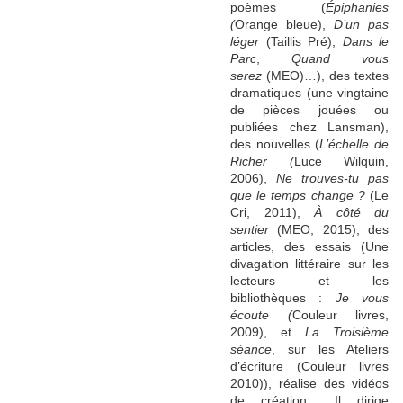
poèmes (
Épiphanies
(
Orange bleue),
D’un pas
léger
(Taillis Pré),
Dans le
Parc
,
Quand vous
serez
(MEO)…), des textes
dramatiques (une vingtaine
de pièces jouées ou
publiées chez Lansman),
des nouvelles (
L’échelle de
Richer (
Luce Wilquin,
2006),
Ne trouves-tu pas
que le temps change ?
(Le
Cri, 2011),
À côté du
sentier
(MEO, 2015), des
articles, des essais (Une
divagation littéraire sur les
lecteurs et les
bibliothèques :
Je vous
écoute (
Couleur livres,
2009), et
La Troisième
séance
, sur les Ateliers
d’écriture (Couleur livres
2010)), réalise des vidéos
de création… Il dirige