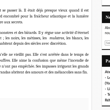
 se passer là. Il était déjà presque vieux quand il est
ord encombré pour la fraîcheur atlantique et la lumière
re aux secrets.
Abo
 monstres et des bâtards. Il y
règne
une activité d’éternel
nou
 ; les noirs, les métisses, les
mulatros
, les blancs, les
ohabitent depuis des siècles avec discrétion.
E
m
a
elle ne vieillit pas. Elle s’est arrêtée dans le temps de
i
uffres. Elle aime la confusion que même l’incendie de
P
l
e
n’ont pas empêchée. Ses impasses irriguent les grands
arandas abritent des amours et des mélancolies sans fin.
Ate
- L
(Yo
- L
- T
Ré