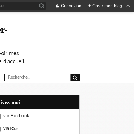
Connexion
+
Créer mon blog
r-
evoir mes
 d'accueil.
uivez-moi
sur Facebook
via RSS