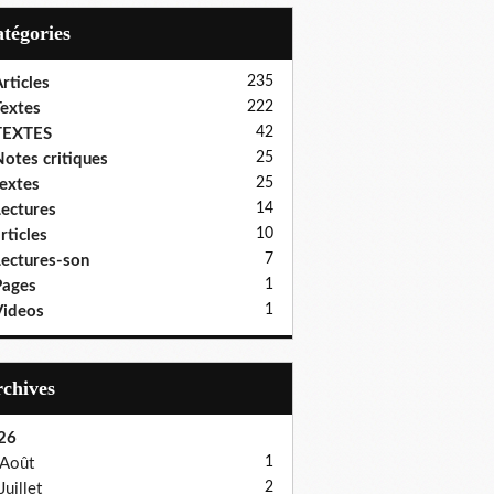
Catégories
235
rticles
222
extes
42
TEXTES
25
otes critiques
25
extes
14
ectures
10
rticles
7
ectures-son
1
Pages
1
ideos
Archives
26
1
Août
2
Juillet