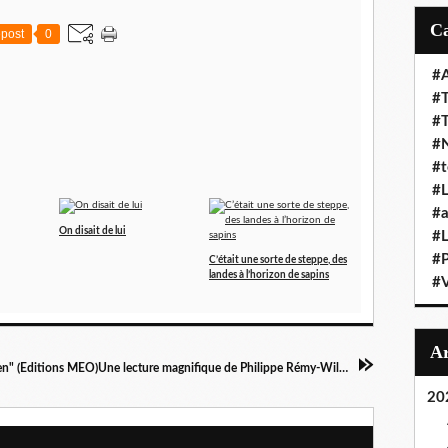
post
0
#A
#T
#
#N
#t
#L
#a
On disait de lui
#L
#
C’était une sorte de steppe, des
landes à l’horizon de sapins
#V
"Ce n'est pas rien" (Editions MEO)Une lecture magnifique de Philippe Rémy-Wilkin...Merci!
20