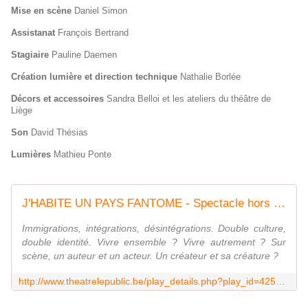
Mise en scène
Daniel Simon
Assistanat
François Bertrand
Stagiaire
Pauline Daemen
Création lumière et direction technique
Nathalie Borlée
Décors et accessoires
Sandra Belloi et les ateliers du théâtre de
Liège
Son
David Thésias
Lumières
Mathieu Ponte
J'HABITE UN PAYS FANTOME - Spectacle hors abonnement
Immigrations, intégrations, désintégrations. Double culture,
double identité. Vivre ensemble ? Vivre autrement ? Sur
scène, un auteur et un acteur. Un créateur et sa créature ?
http://www.theatrelepublic.be/play_details.php?play_id=425&source=agenda&year=2015&month=10&day=27