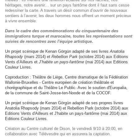
héritages, notre avenir… sur un pays fantôme dont il faut sans cesse
redessiner la carte. A travers un désir commun d’ouvrir de nouveaux
sentiers à l’avenir, les deux hommes nous offrent un moment précieux
à vivre ensemble.
Dans le cadre de
s commémorations du cinquantenaire des
immigrations turque et marocaine, toutes
les représentations sont
suivies de rencontres avec l'équipe artistique.
Un projet scénique de Kenan Görgün adapté de ses livres
Anatolia
Rhapsody
(mars 2014) et
Rebellion Park
(octobre 2014) aux Editions
Vents d’Ailleurs et
J’habite un pays-fantôme
(mai 2014) aux Editions
Couleur Livres.
Coproduction : Théâtre de Liège, Centre dramatique de la Fédération
Wallonie-Bruxelles - Centre européen de création théâtrale et
chorégraphique et du Théâtre Le Public. Avec le soutien d'Europalia,
de la commune de Saint-Josse-ten-Noode et de la COCOF.
Un projet scénique de Kenan Görgün adapté de ses propres livres
Anatolia Rhapsody (mars 2014) et Rebellion Park (octobre 2014) aux
Editions Vents d'Ailleurs et J'habite un pays-fantôme (mai 2014) aux
Editions Couleur Livres.
Création au Centre culturel de Dison, le vendredi 9/10 à 20:00, en
collaboration avec Télévesdre qui en assurera la captation.