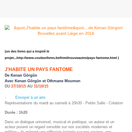
(un des livres qui a inspiré le
projet...
http://www.couleurlivres.be/html/nouveautes/pays-fantome.html
)
J'HABITE UN PAYS FANTOME
De Kenan Görgün
Avec Kenan Görgün et Othmane Moumen
DU
27
/
10
/
15
AU
31
/
10
/
15
-
Envoyer à un ami
Représentations du mardi au samedi à 20h30 - Petite Salle - Création
Durée : 1h20
Dans un dialogue universel, musical et poétique, un auteur et un
acteur posent un regard sensible sur nos sociétés modernes et
mêlées : ils mènent une réflexion éclairée sur nos racines, nos