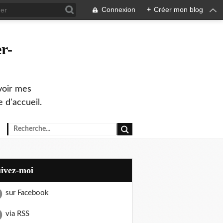
Connexion
+
Créer mon blog
r-
evoir mes
 d'accueil.
uivez-moi
sur Facebook
via RSS