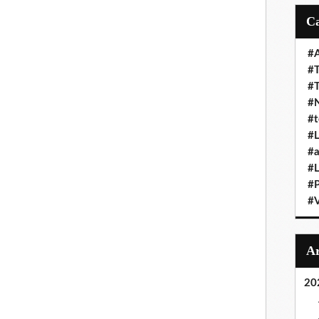
#A
#T
#
#N
#t
#L
#a
#L
#
#V
20