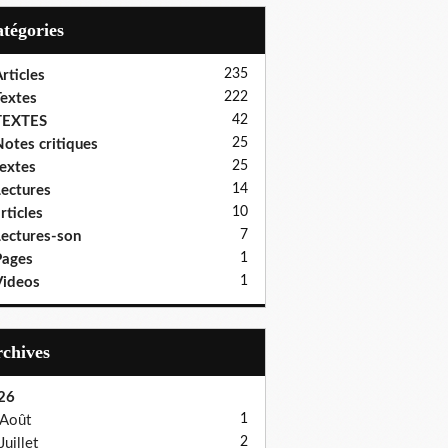
Catégories
235
rticles
222
extes
42
TEXTES
25
otes critiques
25
extes
14
ectures
10
rticles
7
ectures-son
1
Pages
1
ideos
Archives
26
1
Août
2
Juillet