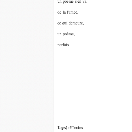
un poème
s'en va,
de la fumée,
ce qui demeure,
un poème,
parfois
Tag(s) :
#Textes