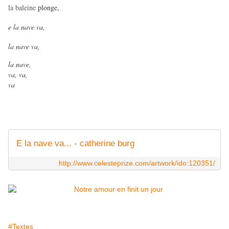
la baleine
plonge,
e la nave va,
la nave va,
la nave,
va, va,
va
E la nave va... - catherine burg
http://www.celesteprize.com/artwork/ido:120351/
#Textes