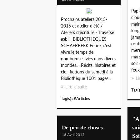
Papi
clou
Prochains ateliers 2015-
mai
2016 et atelier d'été /
long
Ateliers d’écriture - Traverse
jama
asbl _ BIBLIOTHEQUES
rout
SCHAERBEEK Ecrire, c’est
mère
vivre le temps de
marc
nombreuses vies dans divers
soir
mondes… Récits, histoires et
feux
cie…fictions du samedi à la
Bibliothèque 1001 pages...
Li
Lire la suite
Tag(s
Tag(s) :
#Articles
"A 
De peu de choses
sui
18 Avril 2015
Soi