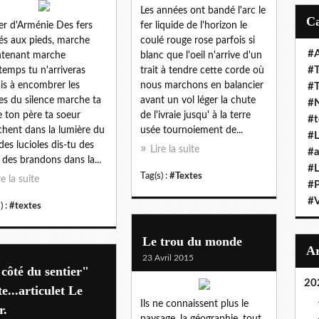
Les années ont bandé l'arc le
er d'Arménie Des fers
fer liquide de l'horizon le
és aux pieds, marche
coulé rouge rose parfois si
#A
ntenant marche
blanc que l'oeil n'arrive d'un
#T
temps tu n'arriveras
trait à tendre cette corde où
is à encombrer les
nous marchons en balancier
#
es du silence marche ta
avant un vol léger la chute
#N
 ton père ta soeur
de l'ivraie jusqu' à la terre
#t
hent dans la lumière du
usée tournoiement de...
#L
 des lucioles dis-tu des
Lire la suite
#a
 des brandons dans la...
#L
Tag(s) :
#Textes
re la suite
#
#V
) :
#textes
Le trou du monde
23 Avril 2015
côté du sentier"
20
te...articulet Le
Ils ne connaissent plus le
r.
paysage, la géographie, tout