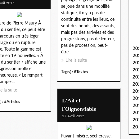
vril 2015
se joue dans une mobilité
statique, il n’y a pas de
continuité entre les lieux, ce
ure de Pierre Maury À
sont des bonds, des assauts,
 du sentier, ce peut être
mais pas des arrivées et des
arcours en très léger
progressions, pas de lenteur,
lage ou en rupture
pas de procession, peut-
20
le. Toute la gamme est
être...
20
rte en 19 nouvelles. « À
Lire la suite
 du sentier » affiche une
20
sgression molle et
20
Tag(s) :
#Textes
heureuse. « Le rempart
20
lampes...
20
re la suite
20
20
L'Ail et
) :
#Articles
20
l'Oignon/fable
20
17 Avril 2015
20
20
Fuyant misère, sécheresse,