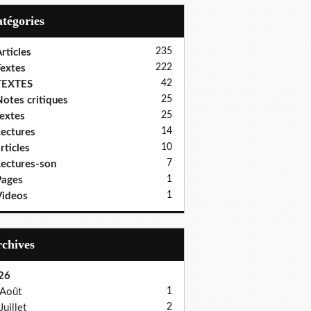
Catégories
235
rticles
222
extes
42
TEXTES
25
otes critiques
25
extes
14
ectures
10
rticles
7
ectures-son
1
Pages
1
ideos
Archives
26
1
Août
2
Juillet