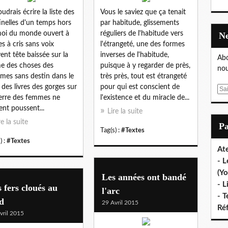
oudrais écrire la liste des
Vous le saviez que ça tenait
inelles d'un temps hors
par habitude, glissements
oi du monde ouvert à
réguliers de l'habitude vers
es à cris sans voix
l'étrangeté, une des formes
ent tête baissée sur la
inverses de l'habitude,
Abo
e des choses des
puisque à y regarder de près,
nou
es sans destin dans le
très près, tout est étrangeté
t des livres des gorges sur
pour qui est conscient de
E
ierre des femmes ne
l'existence et du miracle de...
m
ent poussent...
a
Lire la suite
i
re la suite
P
Tag(s) :
#Textes
l
) :
#Textes
Ate
- L
(Yo
Les années ont bandé
- L
 fers cloués au
l'arc
- T
d
29 Avril 2015
Ré
vril 2015