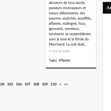
abuseurs de tous bords,
passeurs monnayeurs et
tueurs débonnaires, des
pauvres, asséchés, assoiffés,
affamés, malingres, fous,
ignorants, menteurs,
survivants se rassemblèrent
sous la lune et la férule du
Marchand. La nuit était...
Lire la suite
Tag(s) :
#Textes
104
105
106
107
108
109
110
>
>>