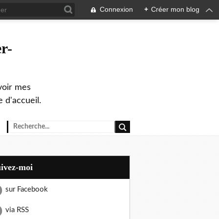
Connexion
+
Créer mon blog
r-
evoir mes
 d'accueil.
uivez-moi
sur Facebook
via RSS