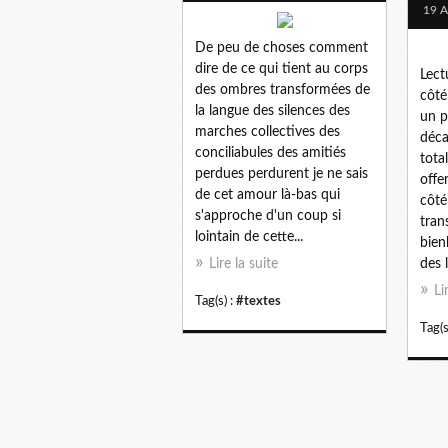
19 A
De peu de choses comment
dire de ce qui tient au corps
Lect
des ombres transformées de
côté
la langue des silences des
un p
marches collectives des
déca
conciliabules des amitiés
tota
perdues perdurent je ne sais
offe
de cet amour là-bas qui
côté
s'approche d'un coup si
tran
lointain de cette...
bien
Lire la suite
des 
Li
Tag(s) :
#textes
Tag(s