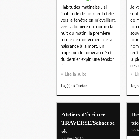
Habitudes matinales J'ai
Je v
l'habitude de tourner la tête
sent
vers la fenêtre en m'éveillant,
de m
vers la lumière du jour ou la
forc
nuit du matin, la première
souv
forme de mouvement de la
form
naissance à la mort, un
homm
tropisme de nouveau né et
réci
du dernier expir, une tension
la p
si...
cess
Lire la suite
Li
Tag(s) :
#Textes
Tag(s
Ateliers d'écriture
Des
TRAVERSE/Schaerbe
pie
ek
26 A
28 Avril 2015