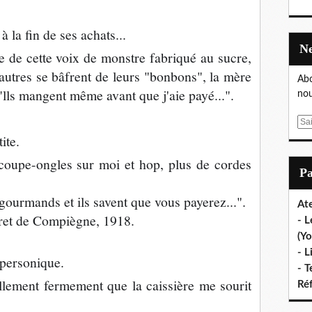
 la fin de ses achats...
rie de cette voix de monstre fabriqué au sucre,
 autres se bâfrent de leurs "bonbons", la mère
Abo
t: "lls mangent même avant que j'aie payé...".
nou
E
ite.
m
a
n coupe-ongles sur moi et hop, plus de cordes
i
P
l
 gour
mands et ils savent que vous payerez...".
Ate
oret de Compiègne, 1918.
- L
(Yo
- L
upersonique.
- T
ellement fermement que la caissière me sourit
Ré