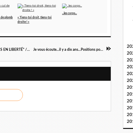
...les corps...
l de plomb
« Tiens-toi droit, tiens-toi
droite ! »
20
EXPOSITION PHOTOS "LIVRES ET LECTEURS EN LIBERTÉ" / Livre "Positions pour la lecture"
Je vous écoute...il y a dix ans...Positions pour la lecture aujourd'hui.
20
20
20
20
20
20
20
20
20
20
20