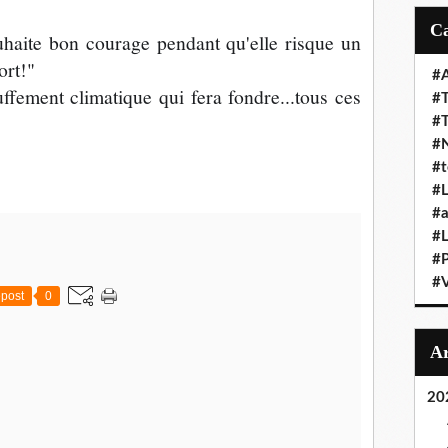
ouhaite bon courage pendant qu'elle risque un
ort!"
#A
ffement climatique qui fera fondre...tous ces
#T
#
#N
#t
#L
#a
#L
#
#V
post
0
20