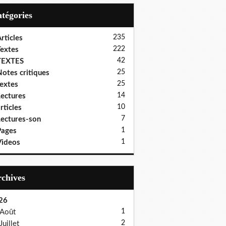
Catégories
235
rticles
222
extes
42
TEXTES
25
otes critiques
25
extes
14
ectures
10
rticles
7
ectures-son
1
Pages
1
ideos
Archives
26
1
Août
2
Juillet