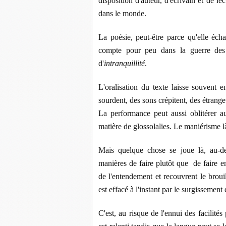
disposition d'auteur, d'écrivain et de le
dans le monde.
La poésie, peut-être parce qu'elle éch
compte pour peu dans la guerre des 
d'
intranquillité
.
L'oralisation du texte laisse souvent e
sourdent, des sons crépitent, des étrange
La performance peut aussi oblitérer a
matière de glossolalies. Le maniérisme là
Mais quelque chose se joue là, au-del
manières de faire plutôt que de faire e
de l'entendement et recouvrent le brou
est effacé à l'instant par le surgissement
C'est, au risque de l'ennui des facilit