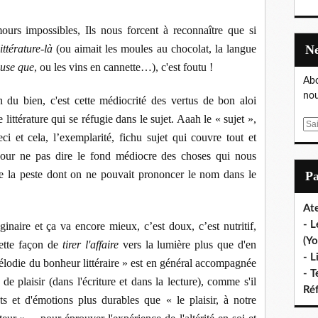
mours impossibles, Ils nous forcent à reconnaître que si
littérature-là
(ou aimait les moules au chocolat, la langue
ause que
, ou les vins en cannette…), c'est foutu !
Abo
nou
n du bien, c'est cette médiocrité des vertus de bon aloi
 littérature qui se réfugie dans le sujet. Aaah le « sujet »,
E
ci et cela, l’exemplarité, fichu sujet qui couvre tout et
m
a
pour ne pas dire le fond médiocre des choses qui nous
i
 la peste dont on ne pouvait prononcer le nom dans le
P
l
Ate
- L
inaire et ça va encore mieux, c’est doux, c’est nutritif,
(Yo
cette façon de
tirer l'affaire
vers la lumière plus que d'en
- L
élodie du bonheur littéraire » est en général accompagnée
- T
de plaisir (dans l'écriture et dans la lecture), comme s'il
Ré
 et d'émotions plus durables que « le plaisir, à notre