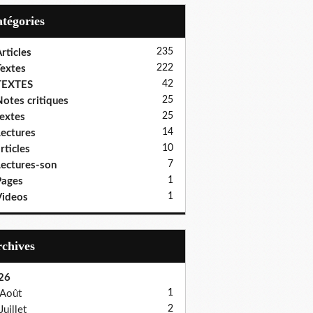
Catégories
235
rticles
222
extes
42
TEXTES
25
otes critiques
25
extes
14
ectures
10
rticles
7
ectures-son
1
Pages
1
ideos
Archives
26
1
Août
2
Juillet