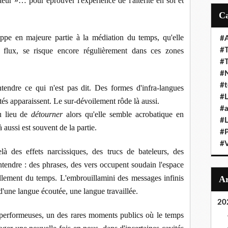
cteur »… pour éprouver l'expérience de l'altérité en soi et
appe en majeure partie à la médiation du temps, qu'elle
#A
flux, se risque encore régulièrement dans ces zones
#T
#
#N
#t
ntendre ce qui n'est pas dit. Des formes d'infra-langues
#L
tés apparaissent. Le sur-dévoilement rôde là aussi.
#a
u lieu de
détourner
alors qu'elle semble acrobatique en
#L
 aussi est souvent de la partie.
#
#V
à des effets narcissiques, des trucs de bateleurs, des
ntendre : des phrases, des vers occupent soudain l'espace
illement du temps. L'embrouillamini des messages infinis
 d'une langue écoutée, une langue travaillée.
20
és performeuses, un des rares moments publics où le temps