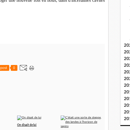
loger une nouvelle fois en nous, dans d'incertaines cavités
20
20
20
20
post
0
20
20
20
20
20
20
20
20
On disait de lui