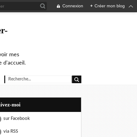
Connexion
+
Créer mon blog
r-
evoir mes
 d'accueil.
uivez-moi
sur Facebook
via RSS