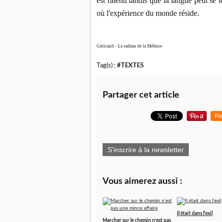
est ralenti tandis que la langue peut se 
où l'expérience du monde réside.
Géricault - Le radeau de la Méduse
Tag(s) :
#TEXTES
Partager cet article
Re
S'inscrire à la newsletter
Vous aimerez aussi :
Il était dans l'exil
Marcher sur le chemin n’est pas