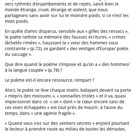
vers rythmés d’enjambements et de rejets, saisit bien le
monde étrange, cruel, étrange et violent, que nous
partageons sans avoir sur lui le moindre poids, si ce n’est les
mots posés.
En quête d’amis disparus, sensible aux « gifles des ressacs »,
le poète nettoie sa mémoire des fausses écritures, « crimes
lâchetés rimées », haussant la « voix/ des hommes sous
contrainte » (p.72), se gardant « des vestiges d’Europe/ poète
du saccage ».
Que dire quand le poème s’impose et qu’on a « des hommes/
à la langue coupée » (p.78) ?
Le poème est-il encore ressource, rempart ?
Alors, le poète se lève chaque matin, balayant devant sa porte
« mépris des moissons », « sonnailles tristes » et il va, quasi
impersonnel dans ce « on » dont « le cœur encore saisi de
ces vives échappées » est tout près de mourir, à l’aune du
temps, dans « une agonie fragile ».
« Quand vous irez sur des sentiers secrets » enjoint pourtant
le lecteur à prendre route au milieu de toutes les déroutes.