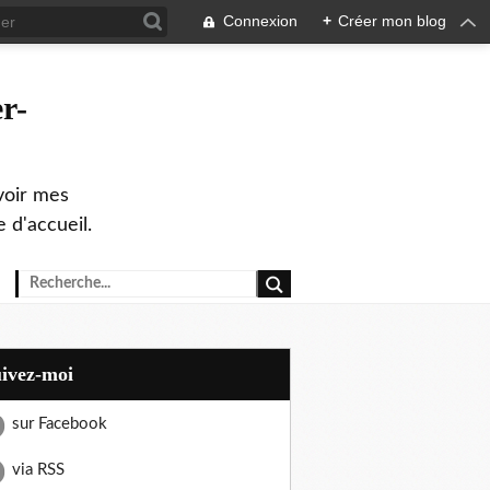
Connexion
+
Créer mon blog
r-
evoir mes
 d'accueil.
uivez-moi
sur Facebook
via RSS