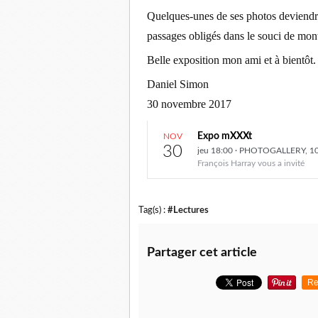
Quelques-unes de ses photos deviendro
passages obligés dans le souci de montr
Belle exposition mon ami et à bientôt.
Daniel Simon
30 novembre 2017
Expo mXXXt
NOV
30
jeu
18:00
·
PHOTOGALLERY, 10 Ga
François Harray
vous a invité
Tag(s) :
#Lectures
Partager cet article
Re