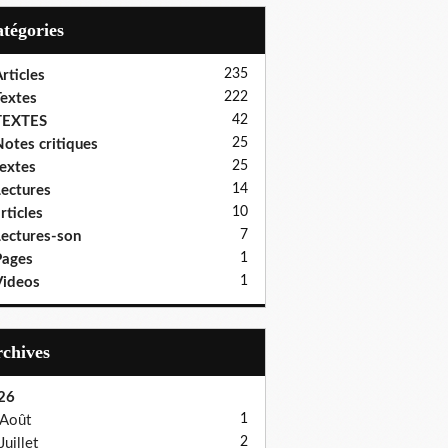
Catégories
235
rticles
222
extes
42
TEXTES
25
otes critiques
25
extes
14
ectures
10
rticles
7
ectures-son
1
Pages
1
ideos
Archives
26
1
Août
2
Juillet