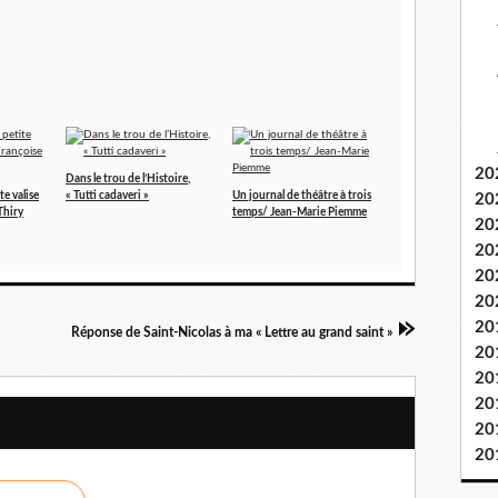
20
Dans le trou de l’Histoire,
te valise
« Tutti cadaveri »
Un journal de théâtre à trois
20
Thiry
temps/ Jean-Marie Piemme
20
20
20
20
20
Réponse de Saint-Nicolas à ma « Lettre au grand saint »
20
20
20
20
20