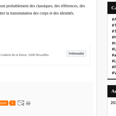
nt probablement des classiques, des références, des
er la transmutation des corps et des identités.
#A
#T
#
#N
#t
#L
Intéressé(e)
lerie de la Reine, 1000 Bruxelles
#a
#L
#
#V
20
post
0