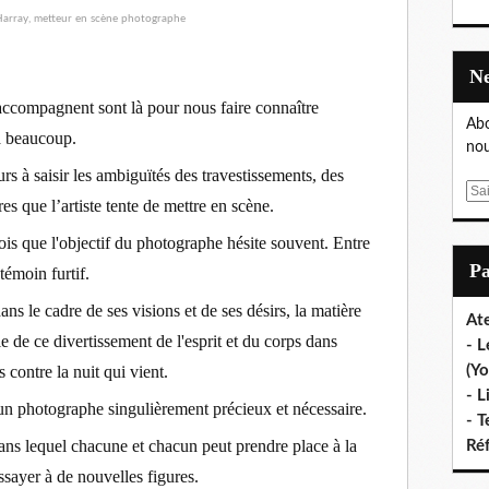
 accompagnent sont là pour nous faire connaître
Abo
jà beaucoup.
nou
s à saisir les ambiguïtés des travestissements, des
E
es que l’artiste tente de mettre en scène.
m
a
 fois que l'objectif du photographe hésite souvent. Entre
i
P
témoin furtif.
l
ns le cadre de ses visions et de ses désirs, la matière
Ate
le de ce divertissement de l'esprit et du corps dans
- L
 contre la nuit qui vient.
(Yo
- L
n photographe singulièrement précieux et nécessaire.
- T
ns lequel chacune et chacun peut prendre place à la
Ré
essayer à de nouvelles figures.