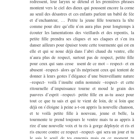
redressent, leur larynx se détend et les premières phrases
montent vers le ciel des dieux qui poussent encore la corne
au seuil des désastres et ces enfants parlent un babil de fée
et d’enchanteur, … Petite la jeune fille tournera la tête
comme pour dire qu’elle n’en aura plus pour longtemps à
écouter les lamentations des vieillards et des repentis, la
petite fille prendra ses cliques et ses claques et s’en ira
danser ailleurs pour épuiser toute cette tourmente qui est en
elle et qui se noue déjà dans l’abri chaud du ventre, elle
n’aura plus de respect, surtout pas de respect, petite fille
pour ceux qui sans cesse usent de ce mot – respect- et en
abusent -respect- alors qu’ils méprisent ceux qui tentent de
donner à leurs gestes l’élégance d’une bienveillante nature
–respect- voilà l’insulte enfin nommée –respect- et cette
ritournelle d’impuissance tourne et moud le grain des
pauvres d’esprit –respect- petite fille en as-tu assez pour
tout ce que tu sais et qui te vient de loin, de si loin que
déjà on s’éloigne à peine a-t-on appris la nouvelle chanson,
et te voilà petite fille à nouveau, jeune et belle, la
tourmente te prend toujours le ventre mais tu as appris à
rire d’une nouvelle voix et tu ris à gorge déployée et ris et
ris encore contre ce respect –respect- qui sera un jour et tu
le sais le seuil de tes ennemis mais en ce moment tu