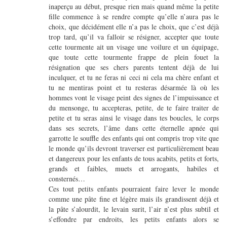
inaperçu au début, presque rien mais quand même la petite
fille commence à se rendre compte qu’elle n’aura pas le
choix, que décidément elle n’a pas le choix, que c’est déjà
trop tard, qu’il va falloir se résigner, accepter que toute
cette tourmente ait un visage une voilure et un équipage,
que toute cette tourmente frappe de plein fouet la
résignation que ses chers parents tentent déjà de lui
inculquer, et tu ne feras ni ceci ni cela ma chère enfant et
tu ne mentiras point et tu resteras désarmée là où les
hommes vont le visage peint des signes de l’impuissance et
du mensonge, tu accepteras, petite, de te faire traiter de
petite et tu seras ainsi le visage dans tes boucles, le corps
dans ses secrets, l’âme dans cette éternelle apnée qui
garrotte le souffle des enfants qui ont compris trop vite que
le monde qu’ils devront traverser est particulièrement beau
et dangereux pour les enfants de tous acabits, petits et forts,
grands et faibles, muets et arrogants, habiles et
consternés…
Ces tout petits enfants pourraient faire lever le monde
comme une pâte fine et légère mais ils grandissent déjà et
la pâte s’alourdit, le levain surit, l’air n’est plus subtil et
s’effondre par endroits, les petits enfants alors se