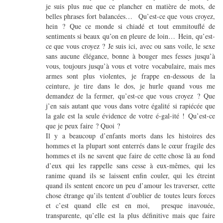
je suis plus nue que ce plancher en matière de mots, de
belles phrases fort balancées… Qu’est-ce que vous croyez,
hein ? Que ce monde si chiadé et tout emmitouflé de
sentiments si beaux qu’on en pleure de loin… Hein, qu’est-
ce que vous croyez ? Je suis ici, avec ou sans voile, le sexe
sans aucune élégance, bonne à bouger mes fesses jusqu’à
vous, toujours jusqu’à vous et votre vocabulaire, mais mes
armes sont plus violentes, je frappe en-dessous de la
ceinture, je tire dans le dos, je hurle quand vous me
demandez de la fermer, qu’est-ce que vous croyez ? Que
j’en sais autant que vous dans votre égalité si rapiécée que
la gale est la seule évidence de votre é-gal-ité ! Qu’est-ce
que je peux faire ? Quoi ?
Il y a beaucoup d’enfants morts dans les histoires des
hommes et la plupart sont enterrés dans le cœur fragile des
hommes et ils ne savent que faire de cette chose là au fond
d’eux qui les rappelle sans cesse à eux-mêmes, qui les
ranime quand ils se laissent enfin couler, qui les étreint
quand ils sentent encore un peu d’amour les traverser, cette
chose étrange qu’ils tentent d’oublier de toutes leurs forces
et c’est quand elle est en moi, presque inavouée,
transparente, qu’elle est la plus définitive mais que faire