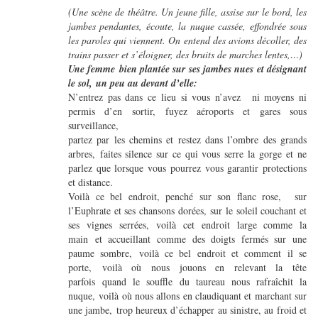
(Une scène de théâtre. Un jeune fille, assise sur le bord, les
jambes pendantes, écoute, la nuque cassée, effondrée sous
les paroles qui viennent. On entend des avions décoller, des
trains passer et s’éloigner, des bruits de marches lentes,…)
Une femme bien plantée sur ses jambes nues et désignant
le sol, un peu au devant d’elle:
N’entrez pas dans ce lieu si vous n’avez ni moyens ni
permis d’en sortir, fuyez aéroports et gares sous
surveillance,
partez par les chemins et restez dans l’ombre des grands
arbres, faites silence sur ce qui vous serre la gorge et ne
parlez que lorsque vous pourrez vous garantir protections
et distance.
Voilà ce bel endroit, penché sur son flanc rose, sur
l’Euphrate et ses chansons dorées, sur le soleil couchant et
ses vignes serrées, voilà cet endroit large comme la
main et accueillant comme des doigts fermés sur une
paume sombre, voilà ce bel endroit et comment il se
porte, voilà où nous jouons en relevant la tête
parfois quand le souffle du taureau nous rafraîchit la
nuque, voilà où nous allons en claudiquant et marchant sur
une jambe, trop heureux d’échapper au sinistre, au froid et