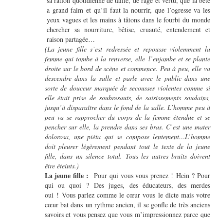
sa ration quotidienne de taille, de rage et vertu, que la bête
a grand faim et qu’il faut la nourrir, que l’ogresse va les
yeux vagues et les mains à tâtons dans le fourbi du monde
chercher sa nourriture, bêtise, cruauté, entendement et
raison partagée…
(La jeune fille s’est redressée et repousse violemment la
femme qui tombe à la renverse, elle
l’enjambe et se plante
droite sur le bord de scène et commence. Peu à peu, elle va
descendre dans la salle et parle avec le public dans une
sorte de douceur marquée de secousses violentes comme si
elle était prise de soubresauts, de saisissements soudains,
jusqu’à disparaître dans le fond de la salle. L’homme peu à
peu va se rapprocher du corps de la femme étendue et se
pencher sur elle, la prendre dans ses bras. C’est une mater
dolorosa, une piéta qui se compose lentement…L’homme
doit pleurer légèrement pendant tout le texte de la jeune
fille, dans un silence total. Tous les autres bruits doivent
être éteints.)
La jeune fille :
Pour qui vous vous prenez ! Hein ? Pour
qui ou quoi ? Des juges, des éducateurs, des merdes
oui ! Vous parlez comme le cœur vous le dicte mais votre
cœur bat dans un rythme ancien, il se gonfle de très anciens
savoirs et vous pensez que vous m’impressionnez parce que