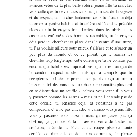
avances vêtue de ta plus belle colère, jeune fille tu marches
vers celle que tu deviendras sans les grimaces de la sagesse
et du respect, tu marches lentement crois-tu alors que déjà
tu cours à perdre haleine et ta colère est là qui te précède
alors que tu la croyais loin derrière dans les abris et les
casemates enfumées des hommes assemblés, tu la croyais
déjà perdue, cherchant sa place dans le ventre d’une autre,
tu l’as voulais ailleurs pour mieux t’alléger et te séparer un
peu plus du monde et de ce plomb qui te saisira les
chevilles trop longtemps, cette colère que tu ne connais pas
encore, qui babille ses imprécations, qui ne remue que de
la cendre –respect et cie- mais qui a compris que tu
accepterais de l’abriter pour un temps et que ça suffirait à
laisser en toi des marques que chacun reconnaîtra plus tard
en te disant dans un souffle « calmez-vous jeune fille vous
y passerez comme les autres » mais tu ne l’entends pas de
cette oreille, tu renâcles déjà, tu t’obstines à ne pas
comprendre et à ne pas entendre « calmez-vous jeune fille
vous y passerez vous aussi » mais ça ne passe pas, ça
obstrue, ça grimace et la phrase en verra de toutes les
couleurs, anéantie de bleu et de rouge pivoine, toute
cerclée de diamants et de fleurs odorantes, la phrase