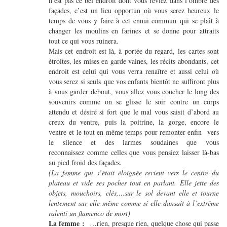
n’est pas ce bel endroit dont vous rêviez dans l’ombre des
façades, c’est un lieu opportun où vous serez heureux le
temps de vous y faire à cet ennui commun qui se plaît à
changer les moulins en farines et se donne pour attraits
tout ce qui vous ruinera.
Mais cet endroit est là, à portée du regard, les cartes sont
étroites, les mises en garde vaines, les récits abondants, cet
endroit est celui qui vous verra renaître et aussi celui où
vous serez si seuls que vos enfants bientôt ne suffiront plus
à vous garder debout, vous allez vous coucher le long des
souvenirs comme on se glisse le soir contre un corps
attendu et désiré si fort que le mal vous saisit d’abord au
creux du ventre, puis la poitrine, la gorge, encore le
ventre et le tout en même temps pour remonter enfin vers
le silence et des larmes soudaines que vous
reconnaissez comme celles que vous pensiez laisser là-bas
au pied froid des façades.
(La femme qui s’était éloignée revient vers le centre du
plateau et vide ses poches tout en parlant. Elle jette des
objets, mouchoirs, clés,…sur le sol devant elle et tourne
lentement sur elle même comme si elle dansait à l’extrême
ralenti un flamenco de mort)
La femme :
…rien, presque rien, quelque chose qui passe