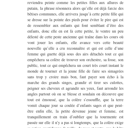
reviendra peinte comme les petites filles aux allures de
putain, la phrase résonnera alors qu’elle est déjà farcie des
bêtises communes, elle arrivera jusqu’à cette petite fille qui
se dresse sur la pointe des pieds pour éviter le pire qui est
de ressembler aux enfants qui font semblant d’être des
enfants, donc elle en est là cette petite, le ventre un peu
délesté de cette peste ancienne qui traîne dans les cours où
vont jouer les enfants, elle avance vers cette beauté
nouvelle qu’elle a cru reconnaître et qui est celle d’une
femme qui guette déjà sous des airs détachés tout ce qui
empêchera sa colère de trouver son orchestre, sa fosse, son
public, tout ce qui empêchera un court très court instant le
monde de tourner et la jeune fille de faire ses simagrées
sans trop y croire mais bon, faut payer son écho à la
marche des grands singes, grandir et tirer ses culottes,
peigner ses cheveux et agrandir ses yeux, faut arrondir les
angles partout où on se blesse et soudain on découvre que
tout est émoussé, que la colère s’essouffle, que la terre
vomit chaque jour sa coulée d’enfants sages et que peut-
être enfin elle, la petite devenue jeune et femme, est
tranquillement en train d’oublier que la tourmente est
passée sur elle il n’y a pas si longtemps, que la colère exige