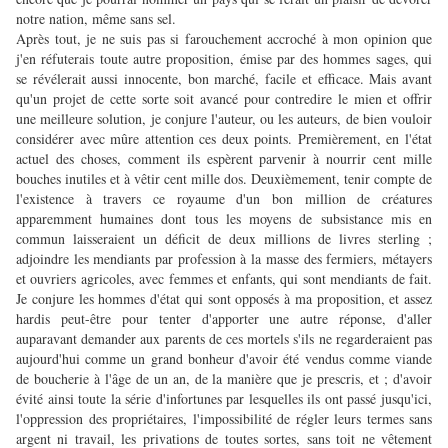
notre nation, même sans sel.
Après tout, je ne suis pas si farouchement accroché à mon opinion que
j'en réfuterais toute autre proposition, émise par des hommes sages, qui
se révélerait aussi innocente, bon marché, facile et efficace. Mais avant
qu'un projet de cette sorte soit avancé pour contredire le mien et offrir
une meilleure solution, je conjure l'auteur, ou les auteurs, de bien vouloir
considérer avec mûre attention ces deux points. Premièrement, en l'état
actuel des choses, comment ils espèrent parvenir à nourrir cent mille
bouches inutiles et à vêtir cent mille dos. Deuxièmement, tenir compte de
l'existence à travers ce royaume d'un bon million de créatures
apparemment humaines dont tous les moyens de subsistance mis en
commun laisseraient un déficit de deux millions de livres sterling ;
adjoindre les mendiants par profession à la masse des fermiers, métayers
et ouvriers agricoles, avec femmes et enfants, qui sont mendiants de fait.
Je conjure les hommes d'état qui sont opposés à ma proposition, et assez
hardis peut-être pour tenter d'apporter une autre réponse, d'aller
auparavant demander aux parents de ces mortels s'ils ne regarderaient pas
aujourd'hui comme un grand bonheur d'avoir été vendus comme viande
de boucherie à l'âge de un an, de la manière que je prescris, et ; d'avoir
évité ainsi toute la série d'infortunes par lesquelles ils ont passé jusqu'ici,
l'oppression des propriétaires, l'impossibilité de régler leurs termes sans
argent ni travail, les privations de toutes sortes, sans toit ne vêtement