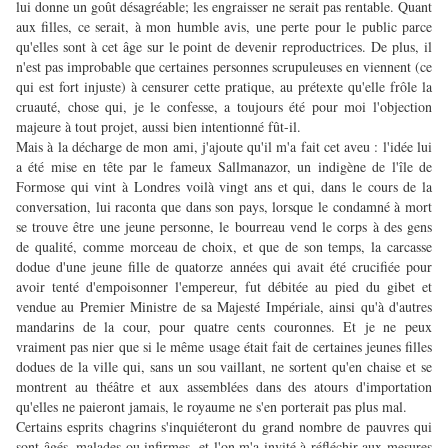
lui donne un goût désagréable; les engraisser ne serait pas rentable. Quant
aux filles, ce serait, à mon humble avis, une perte pour le public parce
qu'elles sont à cet âge sur le point de devenir reproductrices. De plus, il
n'est pas improbable que certaines personnes scrupuleuses en viennent (ce
qui est fort injuste) à censurer cette pratique, au prétexte qu'elle frôle la
cruauté, chose qui, je le confesse, a toujours été pour moi l'objection
majeure à tout projet, aussi bien intentionné fût-il.
Mais à la décharge de mon ami, j'ajoute qu'il m'a fait cet aveu : l'idée lui
a été mise en tête par le fameux Sallmanazor, un indigène de l'île de
Formose qui vint à Londres voilà vingt ans et qui, dans le cours de la
conversation, lui raconta que dans son pays, lorsque le condamné à mort
se trouve être une jeune personne, le bourreau vend le corps à des gens
de qualité, comme morceau de choix, et que de son temps, la carcasse
dodue d'une jeune fille de quatorze années qui avait été crucifiée pour
avoir tenté d'empoisonner l'empereur, fut débitée au pied du gibet et
vendue au Premier Ministre de sa Majesté Impériale, ainsi qu'à d'autres
mandarins de la cour, pour quatre cents couronnes. Et je ne peux
vraiment pas nier que si le même usage était fait de certaines jeunes filles
dodues de la ville qui, sans un sou vaillant, ne sortent qu'en chaise et se
montrent au théâtre et aux assemblées dans des atours d'importation
qu'elles ne paieront jamais, le royaume ne s'en porterait pas plus mal.
Certains esprits chagrins s'inquiéteront du grand nombre de pauvres qui
sont âgés, malades ou infirmes, et l'on m'a invité à réfléchir aux mesures