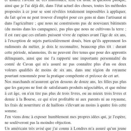
ainsi que je l'ai déjà dit, dans l'état actuel des choses, toutes les méthodes
proposées à ce jour se sont révélées totalement impossibles à appliquer,
du fait qu'on ne peut trouver d'emploi pour ces gens ni dans l'artisanat ni
dans l'agriculture ; que nous ne construisons pas de nouveaux bâtiments
(du moins dans les campagnes), pas plus que nous ne cultivons la terre ;
il est rare que ces enfants puissent vivre de rapines avant l'âge de six ans,
à l'exception de sujets particulièrement doués, bien qu'ils apprennent les
rudiments du métier, je dois le reconnaître, beaucoup plus tôt : durant
cette période, néanmoins, ils ne peuvent être tenus que pour des apprentis
délinquants, ainsi que me l'a rapporté une importante personnalité du
comté de Cavan qui m'a assuré ne pas connaître plus d'un ou deux
voleurs qualifiés de moins de six ans, dans une région du royaume
pourtant renommée pour la pratique compétente et précoce de cet art.
Nos marchands m'assurent qu'en dessous de douze ans, les filles pas plus
que les garçons ne font de satisfaisants produits négociables, et que même
à cet âge, on n'en tire pas plus de trois livres, ou au mieux trois livres et
demie à la Bourse, ce qui n'est profitable ni aux parents ni au royaume,
les frais de nourriture et de haillons s'élevant au moins à quatre fois cette
somme.
J'en viens donc à exposer humblement mes propres idées qui, je l'espère,
ne soulèveront pas la moindre objection.
Un américain très avisé que j'ai connu à Londres m'a assuré qu'un jeune