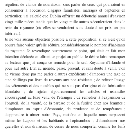
réguliers de viande de nourrisson, sans parler de ceux qui pourraient en
consommer à l'occasion d'agapes familiales, mariages et baptêmes en
particulier, j'ai calculé que Dublin offrirait un débouché annuel d'environ
vingt mille pièces tandis que les vingt mille autres s'écouleraient dans le
reste du royaume (où elles se vendraient sans doute à un prix un peu
inférieur).
Je ne vois aucune objection possible à cette proposition, si ce n'est qu'on
pourra faire valoir qu'elle réduira considérablement le nombre d'habitants
du royaume. Je revendique ouvertement ce point, qui était en fait mon
intention déclarée en offrant ce projet au public. Je désire faire remarquer
au lecteur que j'ai conçu ce remède pour le seul Royaume d'Irlande et
pour nul autre Etat au monde, passé, présent, et sans doute à venir. u'on
ne vienne donc pas me parler d'autres expédients : d'imposer une taxe de
cinq shillings par livre de revenus aux non-résidents ; de refuser l'usage
des vêtements et des meubles qui ne sont pas d'origine et de fabrication
irlandaise ; de rejeter rigoureusement les articles et ustensiles
encourageant au luxe venu de l'étranger ; de remédier à l'expansion de
l'orgueil, de la vanité, de la paresse et de la futilité chez nos femmes ;
d'implanter un esprit d'économie, de prudence et de tempérance ;
d'apprendre à aimer notre Pays, matière en laquelle nous surpassent
même les Lapons et les habitants e Topinambou ; d'abandonner nos
querelles et nos divisions, de cesser de nous comporter comme les Juifs