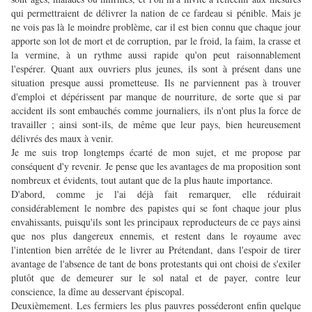
qui permettraient de délivrer la nation de ce fardeau si pénible. Mais je
ne vois pas là le moindre problème, car il est bien connu que chaque jour
apporte son lot de mort et de corruption, par le froid, la faim, la crasse et
la vermine, à un rythme aussi rapide qu'on peut raisonnablement
l'espérer. Quant aux ouvriers plus jeunes, ils sont à présent dans une
situation presque aussi prometteuse. Ils ne parviennent pas à trouver
d'emploi et dépérissent par manque de nourriture, de sorte que si par
accident ils sont embauchés comme journaliers, ils n'ont plus la force de
travailler ; ainsi sont-ils, de même que leur pays, bien heureusement
délivrés des maux à venir.
Je me suis trop longtemps écarté de mon sujet, et me propose par
conséquent d'y revenir. Je pense que les avantages de ma proposition sont
nombreux et évidents, tout autant que de la plus haute importance.
D'abord, comme je l'ai déjà fait remarquer, elle réduirait
considérablement le nombre des papistes qui se font chaque jour plus
envahissants, puisqu'ils sont les principaux reproducteurs de ce pays ainsi
que nos plus dangereux ennemis, et restent dans le royaume avec
l'intention bien arrêtée de le livrer au Prétendant, dans l'espoir de tirer
avantage de l'absence de tant de bons protestants qui ont choisi de s'exiler
plutôt que de demeurer sur le sol natal et de payer, contre leur
conscience, la dîme au desservant épiscopal.
Deuxièmement. Les fermiers les plus pauvres posséderont enfin quelque