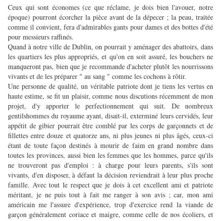
Ceux qui sont économes (ce que réclame, je dois bien l'avouer, notre
époque) pourront écorcher la pièce avant de la dépecer ; la peau, traitée
comme il convient, fera d'admirables gants pour dames et des bottes d'été
pour messieurs raffinés.
Quand à notre ville de Dublin, on pourrait y aménager des abattoirs, dans
les quartiers les plus appropriés, et qu'on en soit assuré, les bouchers ne
manqueront pas, bien que je recommande d'acheter plutôt les nourrissons
vivants et de les préparer " au sang " comme les cochons à rôtir.
Une personne de qualité, un véritable patriote dont je tiens les vertus en
haute estime, se fit un plaisir, comme nous discutions récemment de mon
projet, d'y apporter le perfectionnement qui suit. De nombreux
gentilshommes du royaume ayant, disait-il, exterminé leurs cervidés, leur
appétit de gibier pourrait être comblé par les corps de garçonnets et de
fillettes entre douze et quatorze ans, ni plus jeunes ni plus âgés, ceux-ci
étant de toute façon destinés à mourir de faim en grand nombre dans
toutes les provinces, aussi bien les femmes que les hommes, parce qu'ils
ne trouveront pas d'emploi : à charge pour leurs parents, s'ils sont
vivants, d'en disposer, à défaut la décision reviendrait à leur plus proche
famille. Avec tout le respect que je dois à cet excellent ami et patriote
méritant, je ne puis tout à fait me ranger à son avis ; car, mon ami
américain me l'assure d'expérience, trop d'exercice rend la viande de
garçon généralement coriace et maigre, comme celle de nos écoliers, et