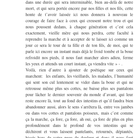
dans une durée qui sera interminable, bien au-delà de notre
mort, et qui sera portée encore par nos filles et nos fils, cette
honte de t’avoir laissée ici nous donnera à nouveau le
courage de faire face à ceux qui creusent notre trou et qui
nous poussent dedans, à chaque génération et c’est cela
exactement, vieille mère qui nous perdra, cette faculté à
reprendre la marche et à accepter de te laisser ici comme un
jour ce sera le tour de ta fille et de ton fils, de moi, qui te
parle ici encore un instant mais déjà le froid tombe et la boue
refroidit nos pieds, il nous faut marcher alors adieu, ferme
les yeux et attends un court instant, ça viendra vite » - .
Voilà, rien d’autre à ajouter de poétique sur ceux qui
marchent: les enfants, les vieillards, les malades, l’humanité
qui sent son cul lentement se vider dans la boue et qui ne
retrousse même plus ses cottes, ne baisse plus ses pantalons
pour lâcher le dernier souvenir du monde d’avant, qui leur
reste encore là, tout au fond des intestins et qu’il faudra bien
abandonner aussi, alors le sens s’arrêtera là, entre vos jambes
ou dans vos cottes et pantalons poisseux, mais c’est comme
ça la marche, ça fore, ça fore, ah oui, ça fore de plus en plus
profondément dans le profond de vos intestins qui se
déchirent et vous laissent pantelants, retournés, dépiautés,
hissés hors de votre peau de douleur et donc il nous faut