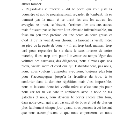
autres tomber...
« Regarde-les se relever », dit le poète qui voit juste la
poussière et non le pourrissement, regarde, ils tombent, ils se
tiennent par la main et se tirent les uns les autres, les
aveugles se tirent, se hissent, s’arriment les uns aux autres
mais finissent par se heurter à un obstacle infranchissable, un
fossé un peu trop profond ou une pente de terre grasse et
c’est là qu’ils vont devoir choisir, ils laissent la vieille mère
au pied de la pente de boue - « il est trop tard, maman, trop
tard pour reprendre la vie dans le sens inverse de notre
marche, il est trop tard pour l’inventer ce temps léger des
voitures des carrosses, des diligences, nous n’avons que nos
pieds, vieille mère et c’est eux qui t’abandonnent, pas nous,
nous, nous voulons t’emporter avec nous, toujours plus loin
pour t’accompagner jusqu’à la frontière du trou, à te
conforter dans ta dernière répétition mais c’est impossible,
nous te laissons donc ici vieille mère et c’est tant pis pour
nous car toi tu vas vite te confondre avec la boue de tes
galoches et nous, nous devrons te porter encore plus loin,
dans notre cœur qui n’est pas enduit de boue et bat de plus en
plus faiblement chaque jour quand nous pensons à cet instant
que nous accomplissons et que nous emporterons en nous