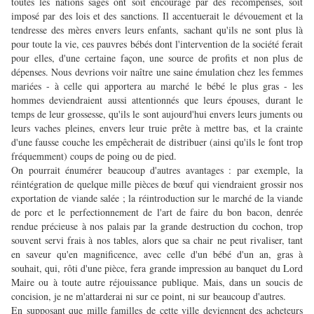
toutes les nations sages ont soit encouragé par des récompenses, soit
imposé par des lois et des sanctions. Il accentuerait le dévouement et la
tendresse des mères envers leurs enfants, sachant qu'ils ne sont plus là
pour toute la vie, ces pauvres bébés dont l'intervention de la société ferait
pour elles, d'une certaine façon, une source de profits et non plus de
dépenses. Nous devrions voir naître une saine émulation chez les femmes
mariées - à celle qui apportera au marché le bébé le plus gras - les
hommes deviendraient aussi attentionnés que leurs épouses, durant le
temps de leur grossesse, qu'ils le sont aujourd'hui envers leurs juments ou
leurs vaches pleines, envers leur truie prête à mettre bas, et la crainte
d'une fausse couche les empêcherait de distribuer (ainsi qu'ils le font trop
fréquemment) coups de poing ou de pied.
On pourrait énumérer beaucoup d'autres avantages : par exemple, la
réintégration de quelque mille pièces de bœuf qui viendraient grossir nos
exportation de viande salée ; la réintroduction sur le marché de la viande
de porc et le perfectionnement de l'art de faire du bon bacon, denrée
rendue précieuse à nos palais par la grande destruction du cochon, trop
souvent servi frais à nos tables, alors que sa chair ne peut rivaliser, tant
en saveur qu'en magnificence, avec celle d'un bébé d'un an, gras à
souhait, qui, rôti d'une pièce, fera grande impression au banquet du Lord
Maire ou à toute autre réjouissance publique. Mais, dans un soucis de
concision, je ne m'attarderai ni sur ce point, ni sur beaucoup d'autres.
En supposant que mille familles de cette ville deviennent des acheteurs