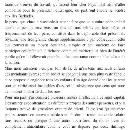
faute de trouver du travail, quitteront leur cher Pays natal afin d'aller
combattre pour le prétendant d'Espagne, ou partiront encore se vendre
aux îles Barbades.
Je pense que chacun s'accorde à reconnaître que ce nombre phénoménal
d'enfants pendus aux bras, au dos ou aux talons de leur mère, et
fréquemment de leur père, constitue dans le déplorable état présent du
royaume une très grande charge supplémentaire ; par conséquent, celui
qui trouverait un moyen équitable, simple et peu onéreux de faire
participer ces enfants à la richesse commune mériterait si bien de l'intérêt
public qu'on lui élèverait pour le moins une statue comme bienfaiteur de
la nation.
Mais mon intention n'est pas, loin de là, de m'en tenir aux seuls enfants
des mendiants avérés ; mon projet se conçoit à une bien plus vaste échelle
et se propose d'englober tous les enfants d'un âge donné dont les parents
sont en vérité aussi incapables d'assurer la subsistance que ceux qui nous
demandent la charité dans les rues.
Pour ma part, j'ai consacré plusieurs années à réfléchir à ce sujet capital,
à examiner avec attention les différents projets des autres penseurs, et y ai
toujours trouvé de grossières erreurs de calcul. Il est vrai qu'une mère
peut sustenter son nouveau-né de son lait durant toute une année solaire
sans recours ou presque à une autre nourriture, du moins avec un
complément alimentaire dont le coût ne dépasse pas deux shillings,