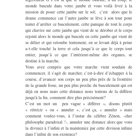
monde bascule dans votre jambe et vous voilà livré à la
mission de poser cette jambe sur le sol; c’est alors que le
drame commence car l’autre jambe se lève à son tour pour
tenter d’arrêter ce basculement, cette panique de tout le corps
qui chavire sur cette jambe qui vient de se dérober et le corps
rejoint alors le monde qui bascule en cette jambe qui vient de
se délier et qui retombe lentement, en se levant déjà à peine
a-t-elle touché la terre et cela jusqu’à ce que le corps tout
entier, jusqu’à ce que l’intérieur-même des organes, se
destine à la marche.
Vous avez compris que votre marche vient soudain de
commencer, il s’agit de marcher, c’est-à-dire d’échapper à la
course, d’avancer son corps un peu plus près de la frontière
de la grande fosse, un peu plus proche du basculement qui est
déjà en nous mais cette distance nous tentons de la différer
jusqu'à la fin, comment dire plus précisément?
C’est un mot un peu vague « différer », disons plutôt
« rétrécir » ou « annuler », c’est ça, « annuler » mais
comment voulez-vous, à l’instar du célèbre Zénon, -cher
philosophe paradoxal !-, annuler une distance alors que vous
la divisiez à l’infini et la mainteniez par cette division infinie
dans l’infini de son existence?