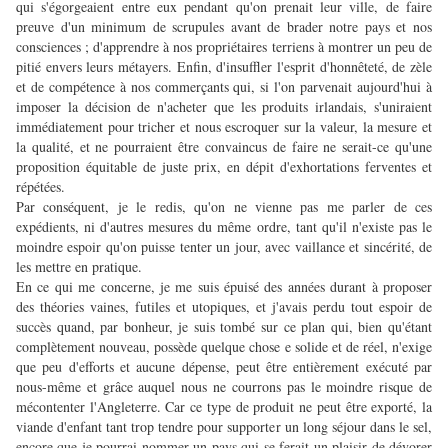
qui s'égorgeaient entre eux pendant qu'on prenait leur ville, de faire
preuve d'un minimum de scrupules avant de brader notre pays et nos
consciences ; d'apprendre à nos propriétaires terriens à montrer un peu de
pitié envers leurs métayers. Enfin, d'insuffler l'esprit d'honnêteté, de zèle
et de compétence à nos commerçants qui, si l'on parvenait aujourd'hui à
imposer la décision de n'acheter que les produits irlandais, s'uniraient
immédiatement pour tricher et nous escroquer sur la valeur, la mesure et
la qualité, et ne pourraient être convaincus de faire ne serait-ce qu'une
proposition équitable de juste prix, en dépit d'exhortations ferventes et
répétées.
Par conséquent, je le redis, qu'on ne vienne pas me parler de ces
expédients, ni d'autres mesures du même ordre, tant qu'il n'existe pas le
moindre espoir qu'on puisse tenter un jour, avec vaillance et sincérité, de
les mettre en pratique.
En ce qui me concerne, je me suis épuisé des années durant à proposer
des théories vaines, futiles et utopiques, et j'avais perdu tout espoir de
succès quand, par bonheur, je suis tombé sur ce plan qui, bien qu'étant
complètement nouveau, possède quelque chose e solide et de réel, n'exige
que peu d'efforts et aucune dépense, peut être entièrement exécuté par
nous-même et grâce auquel nous ne courrons pas le moindre risque de
mécontenter l'Angleterre. Car ce type de produit ne peut être exporté, la
viande d'enfant tant trop tendre pour supporter un long séjour dans le sel,
encore que je pourrai nommer un pays qui se ferait un plaisir de dévorer