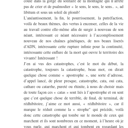
coule dans la gorge du solitaire de la montagne qui n’arrête
pas de crier et de psalmodier « le sens, le sens, le sens.. », ad
libitum et sous un soleil de plomb!
L’anéantissement, la fin, le pourrissement, la putréfaction,
voilà de beaux thèmes, des vertus à encenser, celles de la vie
au travail contre elle-même afin de surgir à nouveau de son
néant, intéressant ce néant nécessaire à l’accomplissement
nouveau de nos chaînes génétiques, de nos beaux liserés
d’ADN, intéressante cette rupture infinie pour la continuité,
intéressante cette enflure de la mort qui ouvre le territoire des
vivants! Intéressant !
J’en ai vus des catastrophes, c’est le mot du début, la
catastrophe, toujours la catastrophe, beau mot, on dirait
quelque chose comme « apostrophe », une sorte d’adresse,
d’appel lancé, de pleur presque, catastrophe, cata, oui cata,
cathare ou catarrhe, pureté ou rhinite, à nous de choisir mais
de toute façon ces « catas » sont liés à l’apostrophe et on sent
que c’est quelque chose de terrible, de final, de terminal, de
rédhibitoire, j’aime ce mot aussi, « rédhibitoire », car il
marque le réduit comme la « strophe" qui précède, voilà
donc cette catastrophe qui tombe sur le monde de ceux qui
marchent et ils sont nombreux en ce moment, à l’heure où je
vous parle, qui marchent et qui tombent en regardant les