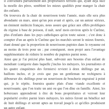
il conviendra parfaitement aux propriétaires terriens qui, ayant déjà sucé
la moelle des pères, semblent les mieux qualifiés pour manger la chair
des enfants.
On trouvera de la chair de nourrisson toute l'année, mais elle sera plus
abondante en mars, ainsi qu'un peu avant et après, car un auteur sérieux,
un éminent médecin français, nous assure que grâce aux effets prolifiques
du régime à base de poisson, il naît, neuf mois environ après le Carême,
plus d'enfants dans les pays catholiques qu'en toute saison ; c'est donc à
compter d'un an après le Carême que les marchés seront le mieux fournis,
étant donné que la proportion de nourrissons papistes dans le royaume est
au moins de trois pour un ; par conséquent, mon projet aura l'avantage
supplémentaire de réduire le nombre de papistes parmi nous.
Ainsi que je l'ai précisé plus haut, subvenir aux besoins d'un enfant de
mendiant (catégorie dans laquelle j'inclus les métayers, les journalistes et
les quatre cinquièmes des fermiers) revient à deux shillings par an,
haillons inclus, et je crois que pas un gentleman ne rechignera à
débourser dix shillings pour un nourrisson de boucherie engraissé à point
qui, je le répète, fournira quatre plats d'une viande excellente et
nourrissante, que l'on traite un ami ou que l'on dîne en famille. Ainsi, les
hobereaux apprendront à être de bons propriétaires et verront leur
popularité croître parmi leurs métayers, les mères feront un bénéfice net
de huit shillings et seront aptes au travail jusqu'à ce qu'elles produisent
un autre enfant.