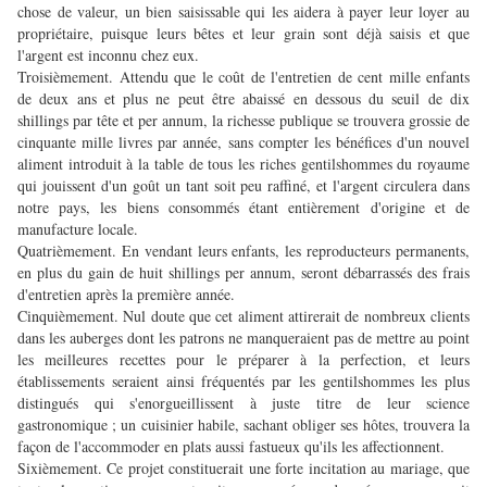
chose de valeur, un bien saisissable qui les aidera à payer leur loyer au
propriétaire, puisque leurs bêtes et leur grain sont déjà saisis et que
l'argent est inconnu chez eux.
Troisièmement. Attendu que le coût de l'entretien de cent mille enfants
de deux ans et plus ne peut être abaissé en dessous du seuil de dix
shillings par tête et per annum, la richesse publique se trouvera grossie de
cinquante mille livres par année, sans compter les bénéfices d'un nouvel
aliment introduit à la table de tous les riches gentilshommes du royaume
qui jouissent d'un goût un tant soit peu raffiné, et l'argent circulera dans
notre pays, les biens consommés étant entièrement d'origine et de
manufacture locale.
Quatrièmement. En vendant leurs enfants, les reproducteurs permanents,
en plus du gain de huit shillings per annum, seront débarrassés des frais
d'entretien après la première année.
Cinquièmement. Nul doute que cet aliment attirerait de nombreux clients
dans les auberges dont les patrons ne manqueraient pas de mettre au point
les meilleures recettes pour le préparer à la perfection, et leurs
établissements seraient ainsi fréquentés par les gentilshommes les plus
distingués qui s'enorgueillissent à juste titre de leur science
gastronomique ; un cuisinier habile, sachant obliger ses hôtes, trouvera la
façon de l'accommoder en plats aussi fastueux qu'ils les affectionnent.
Sixièmement. Ce projet constituerait une forte incitation au mariage, que