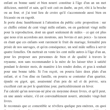
enfant en bonne santé et bien nourri constitue à l'âge d'un an un met
délicieux, nutritif et sain, qu'il soit cuit en daube, au pot, rôti à la broche
ou au four, et j'ai tout lieu de croire qu'il s'accommode aussi bien en
fricassée ou en ragoût.
Je porte donc humblement à l'attention du public cette proposition : sur
ce chiffre estimé de cent vingt mille enfants, on en garderait vingt mille
pour la reproduction, dont un quart seulement de mâles - ce qui est plus
que nous n'en accordons aux moutons, aux bovins et aux porcs - la raison
en étant que ces enfants sont rarement le fruit du mariage, formalité peu
prisée de nos sauvages, et qu'en conséquence, un seul mâle suffira à servir
quatre femelles. On mettrait en vente les cent mille autres à l'âge d'un an,
pour les proposer aux personnes de bien et de qualité à travers le
royaume, non sans recommander à la mère de les laisser téter à satiété
pendant le dernier mois, de manière à les rendre dodus, et gras à souhait
pour une bonne table. Si l'on reçoit, on pourra faire deux plats d'un
enfant, et si l'on dîne en famille, on pourra se contenter d'un quartier,
épaule ou gigot, qui, assaisonné d'un peu de sel et de poivre, sera
excellent cuit au pot le quatrième jour, particulièrement en hiver.
J'ai calculé qu'un nouveau-né pèse en moyenne douze livres, et qu'il peut,
en une année solaire, s'il est convenablement nourri, atteindre vingt-huit
livres.
Je reconnais que ce comestible se révélera quelque peu onéreux, en quoi