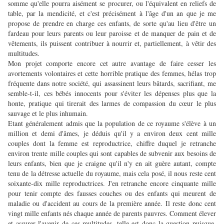
somme qu'elle pourra aisément se procurer, ou l'équivalent en reliefs de
table, par la mendicité, et c'est précisément à l'âge d'un an que je me
propose de prendre en charge ces enfants, de sorte qu'au lieu d'être un
fardeau pour leurs parents ou leur paroisse et de manquer de pain et de
vêtements, ils puissent contribuer à nourrir et, partiellement, à vêtir des
multitudes.
Mon projet comporte encore cet autre avantage de faire cesser les
avortements volontaires et cette horrible pratique des femmes, hélas trop
fréquente dans notre société, qui assassinent leurs bâtards, sacrifiant, me
semble-t-il, ces bébés innocents pour s'éviter les dépenses plus que la
honte, pratique qui tirerait des larmes de compassion du cœur le plus
sauvage et le plus inhumain.
Etant généralement admis que la population de ce royaume s'élève à un
million et demi d'âmes, je déduis qu'il y a environ deux cent mille
couples dont la femme est reproductrice, chiffre duquel je retranche
environ trente mille couples qui sont capables de subvenir aux besoins de
leurs enfants, bien que je craigne qu'il n'y en ait guère autant, compte
tenu de la détresse actuelle du royaume, mais cela posé, il nous reste cent
soixante-dix mille reproductrices. J'en retranche encore cinquante mille
pour tenir compte des fausses couches ou des enfants qui meurent de
maladie ou d'accident au cours de la première année. Il reste donc cent
vingt mille enfants nés chaque année de parents pauvres. Comment élever
et assurer l'avenir de ces multitudes, telle est donc la question puisque,