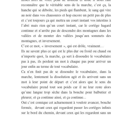
reconnaître que le véritable sens de la marche, c’est ça, la
hanche qui se déboîte, les pieds qui flambent, le sang qui vire
au noir dans vos chaussures et hop encore un petit pas de plus
et c’est toujours ça qui mettra un court instant vos intestins à
l’abri mais rien qu’un court instant, car le cortège hagard
continue et n’arrête pas de descendre des montagnes dans les
vallées et de monter des vallées jusqu’aux sommets des
montagnes, et inversement.
C’est ce mot, « inversement », qui est drôle, vraiment…
Ils ne savent plus ce qui est le plus dur ou froid ou chaud ou
n’importe quoi, la marche, ça sert à dissoudre le vocabulaire
pas à pas, ils perdent un mot à chaque pas pour arriver un
jour enfin au terme de tout vocabulaire.
Ca n’en finit pas de se dissoudre le vocabulaire, dans la
marche, lentement la dissolution agit et ils arrivent sans un
mot à leur point de départ et c’est alors que le sens du
vocabulaire prend tout son poids car il ne leur reste alors
qu’une langue trop sèche dans la bouche pour balbutier et
pleurer, et ça continue ainsi, et ça continue...
Oui c’est comique cet acharnement à vouloir avancer, bouche
fermée, devant ceux qui regardent passer les cortèges infinis
sur le bord du chemin, devant ceux qui les regardent sans un