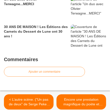
Terwagne...MERCI
30 ANS DE MAISON ! Les Éditions des
Carnets du Dessert de Lune ont 30
ans !
Commentaires
Ajouter un commentaire
< L’autre scène. ("Un pas
Encore une prestation
de deux" de Serge Peker.
magnifique du poète et
MEO Editions)
chanteur-compositeur