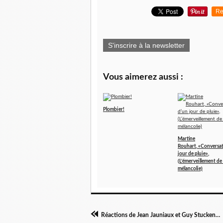
Re
S'inscrire à la newsletter
Vous aimerez aussi :
Plombier!
Martine
Rouhart, «Conversat
jour de pluie»,
(L’émerveillement de 
mélancolie)
Réactions de Jean Jauniaux et Guy Stuckens à "C'est ici" MERCI!