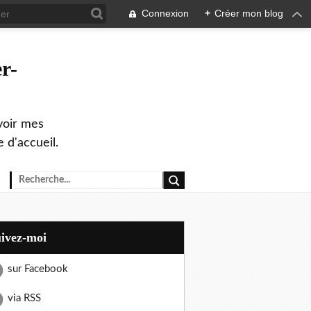
Connexion
+
Créer mon blog
r-
evoir mes
 d'accueil.
uivez-moi
sur Facebook
via RSS