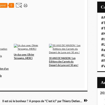
post
0
#A
#T
#
#N
#t
#L
#a
Un duo avec Olivier
#L
Terwagne...MERCI
30 ANS DE MAISON ! Les
#
Éditions des Carnets du
Dessert de Lune ont 30 ans !
#V
ion d’un
la
20
Il est où le bonheur ? A propos de "C'est ici" par Thierry Detienne (Le Carnet et les Instants)