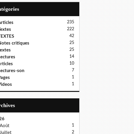
Catégories
235
rticles
222
extes
42
TEXTES
25
otes critiques
25
extes
14
ectures
10
rticles
7
ectures-son
1
Pages
1
ideos
Archives
26
1
Août
2
Juillet