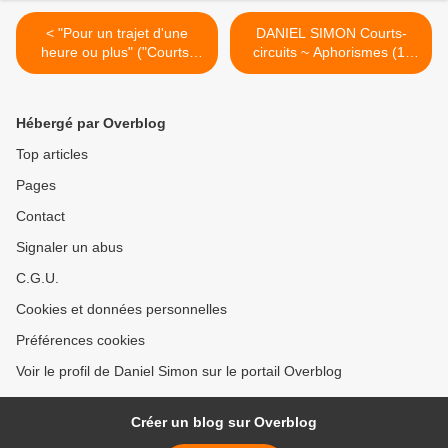
< "Pour un trajet d'une
DANIEL SIMON Courts-
heure ou plus" ("Courts-
circuits ~ Aphorismes (1)
circuits") par Pierre Maury
Oui, je le veux ! Texte de
Philippe G. Brahy >
Hébergé par Overblog
Top articles
Pages
Contact
Signaler un abus
C.G.U.
Cookies et données personnelles
Préférences cookies
Voir le profil de Daniel Simon sur le portail Overblog
Créer un blog sur Overblog