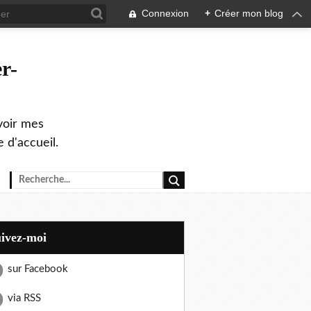
Connexion
+
Créer mon blog
r-
evoir mes
 d'accueil.
uivez-moi
sur Facebook
via RSS