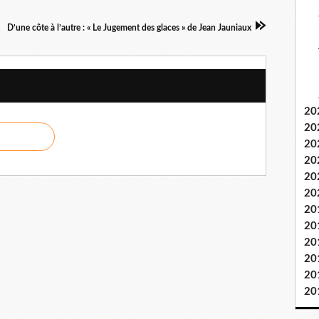
D’une côte à l’autre : « Le Jugement des glaces » de Jean Jauniaux
20
20
20
20
20
20
20
20
20
20
20
20