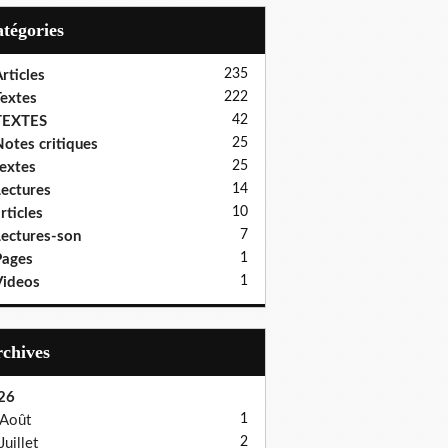
Catégories
235
rticles
222
extes
42
TEXTES
25
otes critiques
25
extes
14
ectures
10
rticles
7
ectures-son
1
Pages
1
ideos
Archives
26
1
Août
2
Juillet