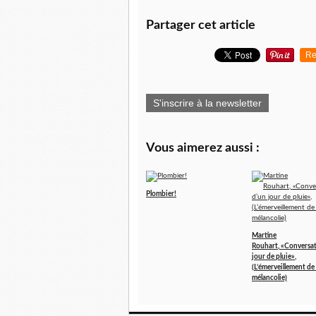
Partager cet article
Re
S'inscrire à la newsletter
Vous aimerez aussi :
Plombier!
Martine
Rouhart, «Conversat
jour de pluie»,
(L’émerveillement de 
mélancolie)