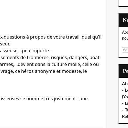
Abo
questions à propos de votre travail, quel qu'il 
nou
seur.
asseuse,...peu importe...
E
m
ssements de frontières, risques, dangers, boat 
a
rmes,...devient dans la culture molle, celle où 
i
ouvrage, ce héros anonyme et modeste, le 
P
l
Ate
- L
(Yo
asseuses se nomme très justement...une 
- L
- T
Ré