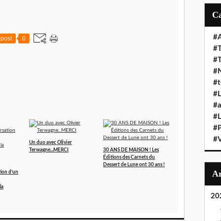
#A
post
0
#T
#
#N
#t
#L
#a
#L
#
#V
Un duo avec Olivier
Terwagne...MERCI
30 ANS DE MAISON ! Les
Éditions des Carnets du
Dessert de Lune ont 30 ans !
ion d’un
la
20