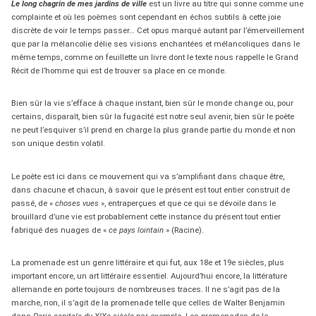
Le long chagrin de mes jardins de ville
est un livre au titre qui sonne comme une
complainte et où les poèmes sont cependant en échos subtils à cette joie
discrète de voir le temps passer… Cet opus marqué autant par l’émerveillement
que par la mélancolie délie ses visions enchantées et mélancoliques dans le
même temps, comme on feuillette un livre dont le texte nous rappelle le Grand
Récit de l’homme qui est de trouver sa place en ce monde.
Bien sûr la vie s’efface à chaque instant, bien sûr le monde change ou, pour
certains, disparaît, bien sûr la fugacité est notre seul avenir, bien sûr le poète
ne peut l’esquiver s’il prend en charge la plus grande partie du monde et non
son unique destin volatil.
Le poète est ici dans ce mouvement qui va s’amplifiant dans chaque être,
dans chacune et chacun, à savoir que le présent est tout entier construit de
passé, de «
choses vues
», entraperçues et que ce qui se dévoile dans le
brouillard d’une vie est probablement cette instance du présent tout entier
fabriqué des nuages de «
ce pays lointain
» (Racine).
La promenade est un genre littéraire et qui fut, aux 18e et 19e siècles, plus
important encore, un art littéraire essentiel. Aujourd’hui encore, la littérature
allemande en porte toujours de nombreuses traces. Il ne s’agit pas de la
marche, non, il s’agit de la promenade telle que celles de Walter Benjamin