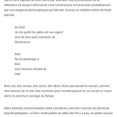
dans
Paris capitale du XIXe siècle
par exemple. Les promenades de la
littérature de langue allemande sont nombreuses et traversées probablement
par une exigence philosophique qui fait des choses la matière même de toute
pensée.
Au fond
Je n’ai quitté les pâtes de son regard
Qu’à de très rares moments de
Déshérence
Rien
Ne lie davantage à
Rien
Que l’écriture illisible de
L’œil
Bien sûr, des amies, des amis, des êtres chers parcourent le recueil, comme
des balises de ce don des hommes pour l’amitié quand ils se savent si seuls
dans le commun ouvrage du temps.
Mais balades et promenades entre complices sont des sources de joie et de
beauté partagées. Le Parc de Bruxelles et cette ville d’il y a peu, en partie rendue