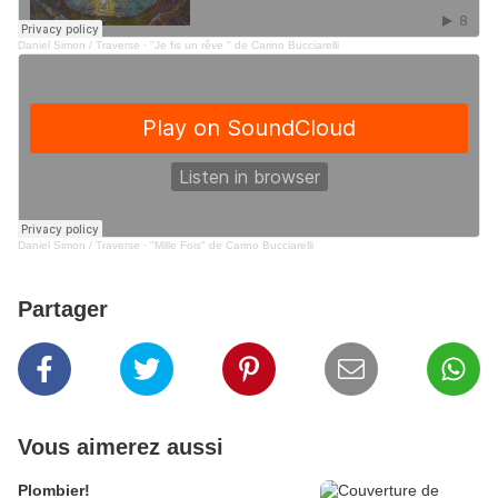
Daniel Simon / Traverse
·
"Je fis un rêve " de Carino Bucciarelli
Daniel Simon / Traverse
·
"Mille Fois" de Carino Bucciarelli
Partager
Vous aimerez aussi
Plombier!