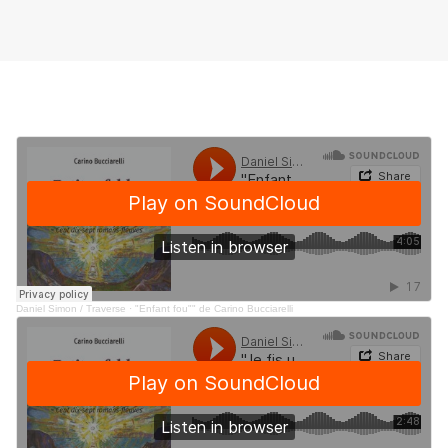
Daniel Simon / Traverse
·
"Enfant fou"" de Carino Bucciarelli