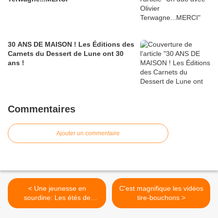
30 ANS DE MAISON ! Les Éditions des
Carnets du Dessert de Lune ont 30
ans !
Commentaires
Ajouter un commentaire
< Une jeunesse en
C'est magnifique les vidéos
sourdine: Les étés de
tire-bouchons >
Jeanne de Nicole Marlière
chez MEO