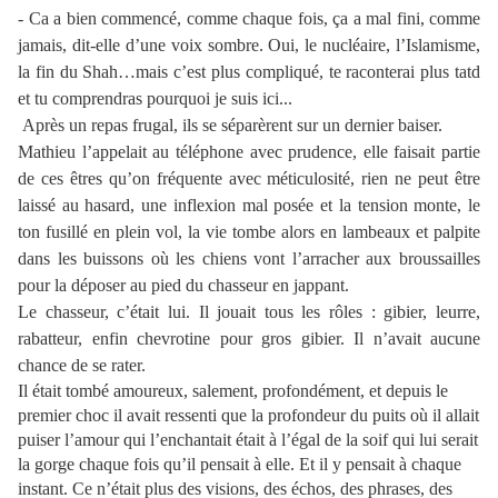
- Ca a bien commencé, comme chaque fois, ça a mal fini, comme
jamais, dit-elle d’une voix sombre. Oui, le nucléaire, l’Islamisme,
la fin du Shah…mais c’est plus compliqué, te raconterai plus tatd
et tu comprendras pourquoi je suis ici...
Après un repas frugal, ils se séparèrent sur un dernier baiser.
Mathieu l’appelait au téléphone avec prudence, elle faisait partie
de ces êtres qu’on fréquente avec méticulosité, rien ne peut être
laissé au hasard, une inflexion mal posée et la tension monte, le
ton fusillé en plein vol, la vie tombe alors en lambeaux et palpite
dans les buissons où les chiens vont l’arracher aux broussailles
pour la déposer au pied du chasseur en jappant.
Le chasseur, c’était lui. Il jouait tous les rôles : gibier, leurre,
rabatteur, enfin chevrotine pour gros gibier. Il n’avait aucune
chance de se rater.
Il était tombé amoureux, salement, profondément, et depuis le
premier choc il avait ressenti que la profondeur du puits où il allait
puiser l’amour qui l’enchantait était à l’égal de la soif qui lui serait
la gorge chaque fois qu’il pensait à elle. Et il y pensait à chaque
instant. Ce n’était plus des visions, des échos, des phrases, des