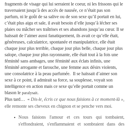
fragments de visage qui lui serraient le coeur, ni les frissons qui le
traversaient jusqu’à des accès de nausée, ce n’était pas son
parfum, ni le goût de sa salive ou de son sexe qu’il portait en lui,
c’était plus aigu et sale, il avait besoin d’elle jusqu’à lécher ses
plaies ou mâcher ses traîtrises et ses abandons jusqu’au cœur. Il se
haïssait de l’aimer aussi fanatiquement, ils avait ce qu’elle était,
généreuses, calculatrice, spontanée et manipulatrice, elle était
chaque jour plus terrible, chaque jour plus belle, chaque jour plus
salope, chaque jour plus rayonnante, elle était tout à la fois une
féminité sans ambages, une féminité aux éclats infinis, une
féminité arrogante et farouche, une femme aux désirs violents,
une consolatrice à la peau parfumée. Il se haïssait d’aimer son
sexe à ce point, il admirait sa force, sa souplesse, voyait son
intelligence en action mais ce sexe qu’elle portait comme un
blason le
.
paralysait
Plus tard… «
Dis-le, écris ce que nous faisions à ce moment-là »,
elle remonte ses cheveux en chignon et se penche vers moi.
Nous faisions l'amour et ces tours qui tombaient,
s'effondraient, s'enflammaient et sombraient dans des