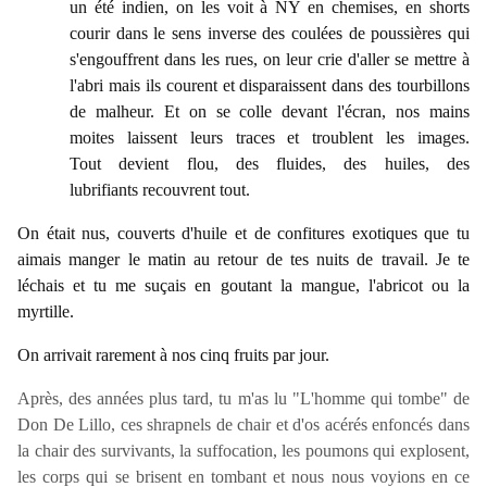
un été indien, on les voit à NY en chemises, en shorts
courir dans le sens inverse des coulées de poussières qui
s'engouffrent dans les rues, on leur crie d'aller se mettre à
l'abri mais ils courent et disparaissent dans des tourbillons
de malheur. Et on se colle devant l'écran, nos mains
moites laissent leurs traces et troublent les images.
Tout devient flou, des fluides, des huiles, des
lubrifiants recouvrent tout.
On était nus, couverts d'huile et de confitures exotiques que tu
aimais manger le matin au retour de tes nuits de travail. Je te
léchais et tu me suçais en goutant la mangue, l'abricot ou la
myrtille.
On arrivait rarement à nos cinq fruits par jour.
Après, des années plus tard, tu m'as lu "L'homme qui tombe" de
Don De Lillo, ces shrapnels de chair et d'os acérés enfoncés dans
la chair des survivants, la suffocation, les poumons qui explosent,
les corps qui se brisent en tombant et nous nous voyions en ce