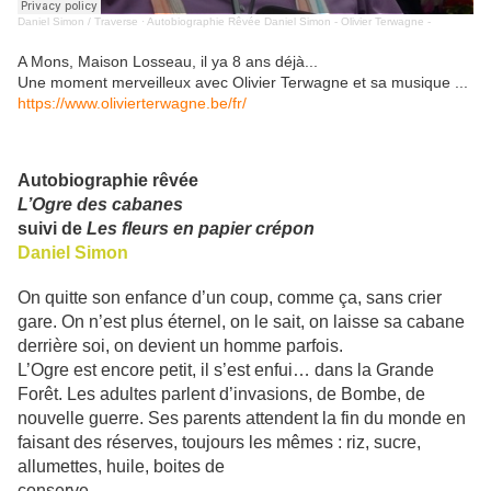
Daniel Simon / Traverse
·
Autobiographie Rêvée Daniel Simon - Olivier Terwagne -
A Mons, Maison Losseau, il ya 8 ans déjà...
Une moment merveilleux avec Olivier Terwagne et sa musique ...
https://www.olivierterwagne.be/fr/
Autobiographie rêvée
L’Ogre des cabanes
suivi de
Les fleurs en papier crépon
Daniel Simon
On quitte son enfance d’un coup, comme ça, sans crier
gare. On n’est plus éternel, on le sait, on laisse sa cabane
derrière soi, on devient un homme parfois.
L’Ogre est encore petit, il s’est enfui… dans la Grande
Forêt. Les adultes parlent d’invasions, de Bombe, de
nouvelle guerre. Ses parents attendent la fin du monde en
faisant des réserves, toujours les mêmes : riz, sucre,
allumettes, huile, boites de
conserve…