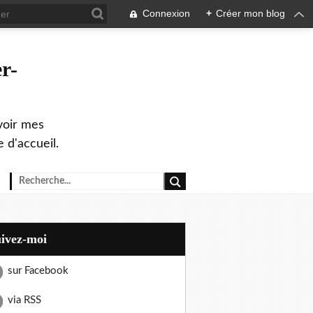
Connexion
+
Créer mon blog
r-
evoir mes
 d'accueil.
uivez-moi
sur Facebook
via RSS