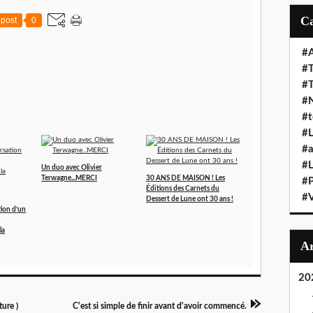
post
0
#A
#T
#
#N
#t
#L
#a
#L
Un duo avec Olivier
Terwagne...MERCI
30 ANS DE MAISON ! Les
#
Éditions des Carnets du
#V
Dessert de Lune ont 30 ans !
ion d’un
la
20
ture )
C'est si simple de finir avant d'avoir commencé.