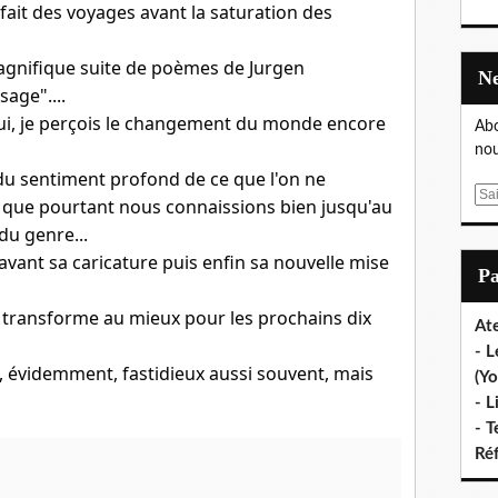
 fait des voyages avant la saturation des
magnifique suite de poèmes de Jurgen
sage"....
ui, je perçois le changement du monde encore
Abo
nou
 du sentiment profond de ce que l'on ne
E
 que pourtant nous connaissions bien jusqu'au
m
du genre...
a
vant sa caricature puis enfin sa nouvelle mise
i
P
l
e transforme au mieux pour les prochains dix
Ate
- L
 évidemment, fastidieux aussi souvent, mais
(Yo
- L
- T
Ré