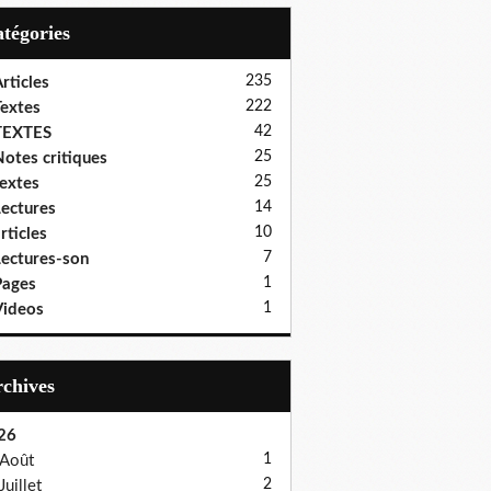
Catégories
235
rticles
222
extes
42
TEXTES
25
otes critiques
25
extes
14
ectures
10
rticles
7
ectures-son
1
Pages
1
ideos
Archives
26
1
Août
2
Juillet