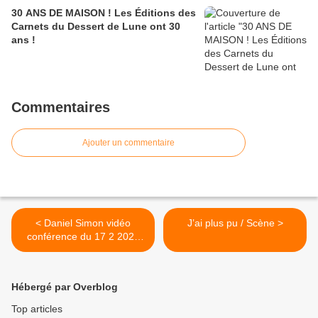
30 ANS DE MAISON ! Les Éditions des
Carnets du Dessert de Lune ont 30
ans !
Commentaires
Ajouter un commentaire
< Daniel Simon vidéo
J’ai plus pu / Scène >
conférence du 17 2 2021
dans le cadre de l'AEB à
l'occasion de la Remise du
Prix Emma Martin de
Hébergé par Overblog
Poésie, 2020
Top articles