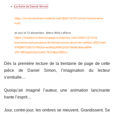
La fiche de Daniel Simon
https://le-carnet-et-les-instants.net/2022/12/07/simon-la-troisieme-
nuit/
et ceci le 12 décembre...Merci Willy Lefèvre
https://lesplaisirsdemarcpage.wordpress.com/2022/12/12/la-
troisieme-nuit-une-piece-de-daniel-simon-lansman-editeur-2022-isbn-
9782807103573/?fbclid=IwAR2q939UQrQFI1NaMJkbroaR94-
z9z120hAg62zSzUsAOL7XZs8poZ2EKLU
Dès la première lecture de la trentaine de page de cette
pièce de Daniel Simon, l’imagination du lecteur
s‘emballe…
Quoiqu’ait imaginé l’auteur, une animation lancinante
hante l’esprit…
Jour, contre-jour, les ombres se meuvent. Grandissent. Se