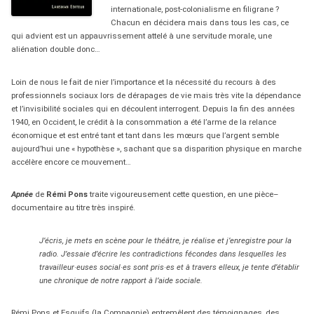
internationale, post-colonialisme en filigrane ?
Chacun en décidera mais dans tous les cas, ce
qui advient est un appauvrissement attelé à une servitude morale, une
aliénation double donc…
Loin de nous le fait de nier l’importance et la nécessité du recours à des
professionnels sociaux lors de dérapages de vie mais très vite la dépendance
et l’invisibilité sociales qui en découlent interrogent. Depuis la fin des années
1940, en Occident, le crédit à la consommation a été l’arme de la relance
économique et est entré tant et tant dans les mœurs que l’argent semble
aujourd’hui une « hypothèse », sachant que sa disparition physique en marche
accélère encore ce mouvement…
Apnée
de
Rémi Pons
traite vigoureusement cette question, en une pièce–
documentaire au titre très inspiré.
J’écris, je mets en scène pour le théâtre, je réalise et j’enregistre pour la
radio. J’essaie d’écrire les contradictions fécondes dans lesquelles les
travailleur·euses social·es sont pris·es et à travers elleux, je tente d’établir
une chronique de notre rapport à l’aide sociale.
Rémi Pons et Esquifs (la Compagnie) entremêlent des témoignages, des