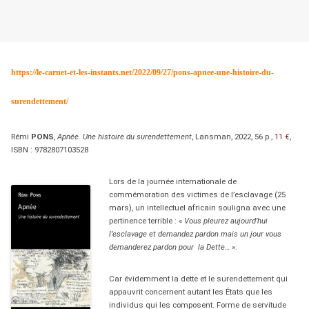
https://le-carnet-et-les-instants.net/2022/09/27/pons-apnee-une-histoire-du-
surendettement/
Rémi
PONS
,
Apnée. Une histoire du surendettement
, Lansman, 2022, 56 p.,
11 €
,
ISBN : 9782807103528
Lors de la journée internationale de
commémoration des victimes de l’esclavage (25
mars), un intellectuel africain souligna avec une
pertinence terrible : «
Vous pleurez aujourd’hui
l’esclavage et demandez pardon mais un jour vous
demanderez pardon pour la Dette…
».
Car évidemment la dette et le surendettement qui
appauvrit concernent autant les États que les
individus qui les composent. Forme de servitude