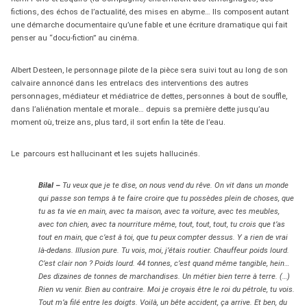
fictions, des échos de l’actualité, des mises en abyme… Ils composent autant
une démarche documentaire qu’une fable et une écriture dramatique qui fait
penser au “docu-fiction” au cinéma.
Albert Desteen, le personnage pilote de la pièce sera suivi tout au long de son
calvaire annoncé dans les entrelacs des interventions des autres
personnages, médiateur et médiatrice de dettes, personnes à bout de souffle,
dans l’aliénation mentale et morale… depuis sa première dette jusqu’au
moment où, treize ans, plus tard, il sort enfin la tête de l’eau.
Le parcours est hallucinant et les sujets hallucinés.
Bilal –
Tu veux que je te dise, on nous vend du rêve. On vit dans un monde
qui passe son temps à te faire croire que tu possèdes plein de choses, que
tu as ta vie en main, avec ta maison, avec ta voiture, avec tes meubles,
avec ton chien, avec ta nourriture même, tout, tout, tout, tu crois que t’as
tout en main, que c’est à toi, que tu peux compter dessus. Y a rien de vrai
là-dedans. Illusion pure. Tu vois, moi, j’étais routier. Chauffeur poids lourd.
C’est clair non ? Poids lourd. 44 tonnes, c’est quand même tangible, hein…
Des dizaines de tonnes de marchandises. Un métier bien terre à terre. (…)
Rien vu venir. Bien au contraire. Moi je croyais être le roi du pétrole, tu vois.
Tout m’a filé entre les doigts. Voilà, un bête accident, ça arrive. Et ben, du