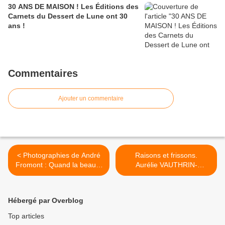
30 ANS DE MAISON ! Les Éditions des
Carnets du Dessert de Lune ont 30
ans !
Commentaires
Ajouter un commentaire
< Photographies de André
Raisons et frissons.
Fromont : Quand la beauté
Aurélie VAUTHRIN-
surgit
LEDENT, La question qui
fauche (ou l’autre
Othello) suivi de Ils le feront
Hébergé par Overblog
à vos filles) >
Top articles