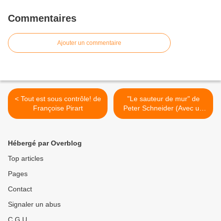
Commentaires
Ajouter un commentaire
< Tout est sous contrôle! de
"Le sauteur de mur" de
Françoise Pirart
Peter Schneider (Avec un
peu de retard s'il-vous-plaît
/5) >
Hébergé par Overblog
Top articles
Pages
Contact
Signaler un abus
C.G.U.