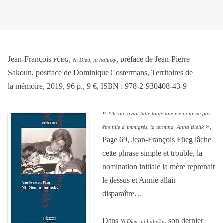
Jean-François
,
, préface de Jean-Pierre
FÜEG
Ni Dieu, ni halušky
Sakoun, postface de Dominique Costermans, Territoires de
la mémoire, 2019, 96 p., 9 €, ISBN : 978-2-930408-43-9
«
Elle qui avait lutté toute une vie pour ne pas
»,
être fille d’immigrés, la termina Anna Bielik
Page 69, Jean-François Füeg lâche
cette phrase simple et trouble, la
nomination initiale la mère reprenait
le dessus et Annie allait
disparaître…
Dans
, son dernier
Ni Dieu, ni halušky