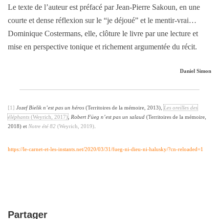
Le texte de l’auteur est préfacé par Jean-Pierre Sakoun, en une
courte et dense réflexion sur le “je déjoué” et le mentir-vrai…
Dominique Costermans, elle, clôture le livre par une lecture et
mise en perspective tonique et richement argumentée du récit.
Daniel Simon
[1]
Jozef Bielik n’est pas un héros
(Territoires de la mémoire, 2013),
Les oreilles des
éléphants
(Weyrich, 2017)
,
Robert Füeg n’est pas un salaud
(Territoires de la mémoire,
2018) et
Notre été 82
(Weyrich, 2019)
.
https://le-carnet-et-les-instants.net/2020/03/31/fueg-ni-dieu-ni-halusky/?cn-reloaded=1
Partager