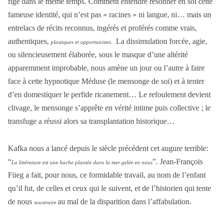
fige dans le même temps. Comment entendre résonner en soi cette
fameuse identité, qui n’est pas « racines » ni langue, ni… mais un
entrelacs de récits reconnus, ingérés et proférés comme vrais,
authentiques,
La dissimulation forcée, agie,
plastiques et opportunistes.
ou silencieusement élaborée, sous le masque d’une altérité
apparemment improbable, nous amène un jour ou l’autre à faire
face à cette hypnotique Méduse (le mensonge de soi) et à tenter
d’en domestiquer le perfide ricanement… Le refoulement devient
clivage, le mensonge s’apprête en vérité intime puis collective ; le
transfuge a réussi alors sa transplantation historique…
Kafka nous a lancé depuis le siècle précédent cet augure terrible:
“
”. Jean-François
La littérature est une hache plantée dans la mer gelée en nous
Füeg a fait, pour nous, ce formidable travail, au nom de l’enfant
qu’il fut, de celles et ceux qui le suivent, et de l’historien qui tente
de nous
au mal de la disparition dans l’affabulation.
soustraire