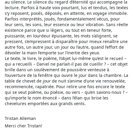
au silence. Le silence du regard d’éternité qui accompagne la
lecture. Parfois à haute voix pourtant, lus et tendus, les textes
s’y reposent, posés, déposés, en attente, en voyage immobile.
Parfois interprétés, joués, fondamentalement vécus, pour
leur sens, les sons, leur essence ou leur vibration. Sans réelle
existence parce que si légers, ou tout en teneur forte,
puissante, en lourdeur épuisante, les mots s’alignent, se
pressent, s’empressent à disparaître pour mieux renaître une
autre fois, un autre jour, un jour ou l’autre, quand l’effort de
dévoiler la main l’emporte sur l’inertie des yeux.
Le texte, le livre, le poème, l’objet lui-même qu’est le recueil –
qui a recueilli – Daniel ne parlait-il pas de cueillir ? – cet objet
brille dans un soulèvement de poussière venteuse à
l’ouverture de la fenêtre qui ouvre le jour dans la chambre. La
table de chevet de jour de nuit s’anime d’une vie renouvelée,
recommencée, rapatriée. Pour relire une fois encore le texte
qui se veut poème, ou poésie, ou vers – qu’en savons-nous ? –
qu’importe le nom énoncé – dans l’élan qui brise les
chevelures emportées aux grands vents.
Tristan Alleman
Merci cher Tristan!