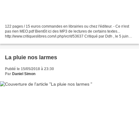
122 pages / 15 euros commandes en librairies ou chez l'éditeur. - Ce n'est
pas rien MEO.pdf Bientôt ici des MP3 de lectures de certains textes...
http://www.critiqueslibres.com/i.php/vcrit/53637 Critiqué par Ddh , le 5 juin
2018 Tout voir sous un nouvel...
La pluie nos larmes
Publié le 15/05/2018 à 23:30
Par
Daniel Simon