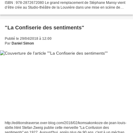
ISBN : 978-2872672080 Le grand remplacement de Stéphane Mansy vient
d’être crée au Studio-théâtre de la Louvière dans une mise en scène de
l’auteur. Et comme toujours avec le théâtre...
"La Confiserie des sentiments"
Publié le 29/04/2018 à 12:00
Par
Daniel Simon
http://editionstraverse.over-blog.com/2018/02/komsakonkoze-de-jean-louis-
sbille.html Stefan Zweig publie cette merveille "La Confusion des
sentiments" en 1927. Aujourd'hui, après plus de 90 ans, c'est à un méchant