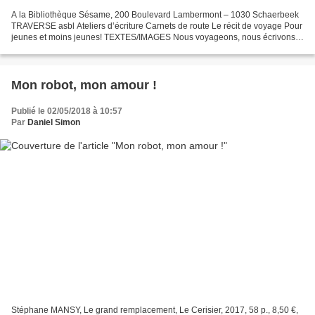
A la Bibliothèque Sésame, 200 Boulevard Lambermont – 1030 Schaerbeek
TRAVERSE asbl Ateliers d’écriture Carnets de route Le récit de voyage Pour
jeunes et moins jeunes! TEXTES/IMAGES Nous voyageons, nous écrivons,
comment partager ces « choses vues » ?...
Mon robot, mon amour !
Publié le 02/05/2018 à 10:57
Par
Daniel Simon
Stéphane MANSY, Le grand remplacement, Le Cerisier, 2017, 58 p., 8,50 €,