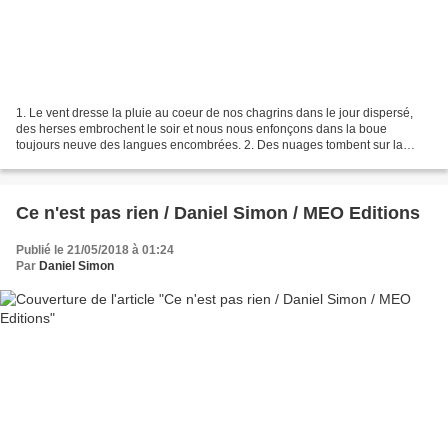
1. Le vent dresse la pluie au coeur de nos chagrins dans le jour dispersé,
des herses embrochent le soir et nous nous enfonçons dans la boue
toujours neuve des langues encombrées. 2. Des nuages tombent sur la
corde du ciel où nous allons parfois, lestés...
Ce n'est pas rien / Daniel Simon / MEO Editions
Publié le 21/05/2018 à 01:24
Par
Daniel Simon